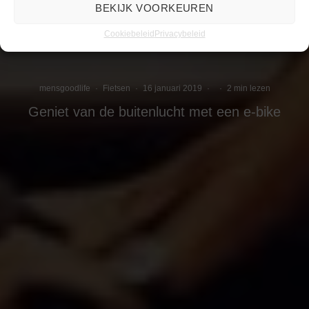
BEKIJK VOORKEUREN
Cookiebeleid
Privacybeleid
mensgoodlife
·
Fietsen
·
16 januari 2019
·
·
2 min lezen
Geniet van de buitenlucht met een e-bike