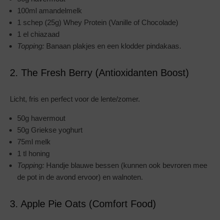
100ml amandelmelk
1 schep (25g) Whey Protein (Vanille of Chocolade)
1 el chiazaad
Topping:
Banaan plakjes en een klodder pindakaas.
2. The Fresh Berry (Antioxidanten Boost)
Licht, fris en perfect voor de lente/zomer.
50g havermout
50g Griekse yoghurt
75ml melk
1 tl honing
Topping:
Handje blauwe bessen (kunnen ook bevroren mee
de pot in de avond ervoor) en walnoten.
3. Apple Pie Oats (Comfort Food)