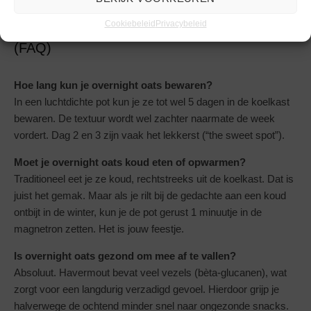
Cookiebeleid
Privacybeleid
Veelgestelde vragen over Overnight Oats
(FAQ)
Hoe lang kun je overnight oats bewaren?
In een luchtdichte pot kun je ze tot wel 5 dagen in de koelkast
bewaren. De textuur wordt wel zachter naarmate de week
vordert. Dag 2 en 3 zijn vaak het lekkerst (“the sweet spot”).
Moet je overnight oats koud eten of opwarmen?
Traditioneel eet je ze koud, rechtstreeks uit de koelkast. Dat is
juist het gemak. Maar als je rilt bij de gedachte aan een koud
ontbijt in de winter, kun je de pot gerust 1 minuutje in de
magnetron zetten. Het is jouw feestje.
Is overnight oats gezond om mee af te vallen?
Absoluut. Havermout bevat veel vezels (bèta-glucanen), wat
zorgt voor een langdurig verzadigd gevoel. Hierdoor grijp je
halverwege de ochtend minder snel naar ongezonde snacks.