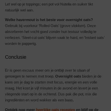
Let wel op je toppings; een pot vol Nutella en suiker tikt
natuurlijk wel aan.
Welke havermout is het beste voor overnight oats?
Gebruik bij voorkeur ‘Rolled Oats’ (grove vlokken). Deze
absorberen het vocht goed zonder hun textuur volledig te
verliezen. ‘Steel-cut oats’ blijven vaak te hard, en ‘Instant oats’
worden te papperig.
Conclusie
Er is geen excuus meer om je ontbijt over te slaan of
genoegen te nemen met troep.
Overnight oats
bieden je de
kans om je dag te starten met focus, energie en een volle
maag. Het kost je vijf minuten in de avond en levert je een
vliegende start op in de ochtend. Dus pak die pot, mix die
ingrediënten en word wakker als een baas.
Ontdek nog meer
heerlijke oats recepten
en blijf op de