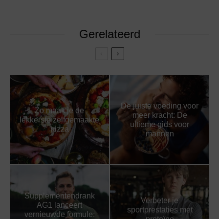
Gerelateerd
De juiste voeding voor
Zo maak je de
meer kracht: De
lekkerste zelfgemaakte
ultieme gids voor
pizza
mannen
Supplementendrank
Verbeter je
AG1 lanceert
sportprestaties met
vernieuwde formule: