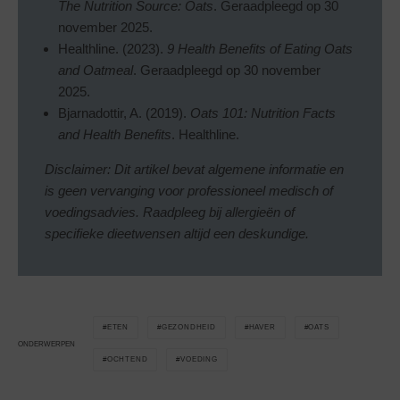
The Nutrition Source: Oats
. Geraadpleegd op 30
november 2025.
Healthline. (2023).
9 Health Benefits of Eating Oats
and Oatmeal
. Geraadpleegd op 30 november
2025.
Bjarnadottir, A. (2019).
Oats 101: Nutrition Facts
and Health Benefits
. Healthline.
Disclaimer: Dit artikel bevat algemene informatie en
is geen vervanging voor professioneel medisch of
voedingsadvies. Raadpleeg bij allergieën of
specifieke dieetwensen altijd een deskundige.
ETEN
GEZONDHEID
HAVER
OATS
ONDERWERPEN
OCHTEND
VOEDING