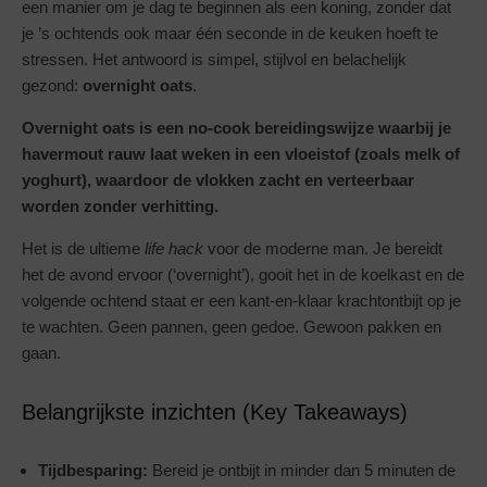
een manier om je dag te beginnen als een koning, zonder dat
je ’s ochtends ook maar één seconde in de keuken hoeft te
stressen. Het antwoord is simpel, stijlvol en belachelijk
gezond:
overnight oats
.
Overnight oats is een no-cook bereidingswijze waarbij je
havermout rauw laat weken in een vloeistof (zoals melk of
yoghurt), waardoor de vlokken zacht en verteerbaar
worden zonder verhitting.
Het is de ultieme
life hack
voor de moderne man. Je bereidt
het de avond ervoor (‘overnight’), gooit het in de koelkast en de
volgende ochtend staat er een kant-en-klaar krachtontbijt op je
te wachten. Geen pannen, geen gedoe. Gewoon pakken en
gaan.
Belangrijkste inzichten (Key Takeaways)
Tijdbesparing:
Bereid je ontbijt in minder dan 5 minuten de