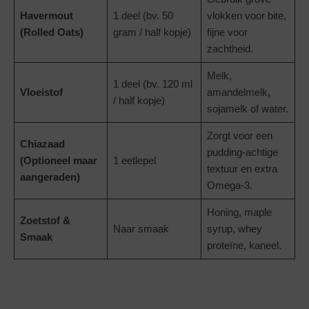
Havermout
1 deel (bv. 50
vlokken voor bite,
(Rolled Oats)
gram / half kopje)
fijne voor
zachtheid.
Melk,
1 deel (bv. 120 ml
Vloeistof
amandelmelk,
/ half kopje)
sojamelk of water.
Zorgt voor een
Chiazaad
pudding-achtige
(Optioneel maar
1 eetlepel
textuur en extra
aangeraden)
Omega-3.
Honing, maple
Zoetstof &
Naar smaak
syrup, whey
Smaak
proteïne, kaneel.