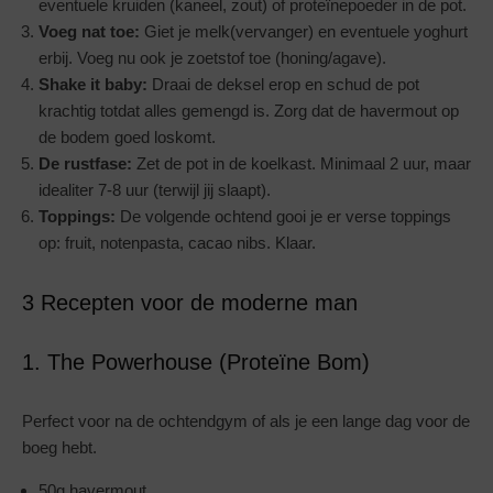
eventuele kruiden (kaneel, zout) of proteïnepoeder in de pot.
Voeg nat toe:
Giet je melk(vervanger) en eventuele yoghurt
erbij. Voeg nu ook je zoetstof toe (honing/agave).
Shake it baby:
Draai de deksel erop en schud de pot
krachtig totdat alles gemengd is. Zorg dat de havermout op
de bodem goed loskomt.
De rustfase:
Zet de pot in de koelkast. Minimaal 2 uur, maar
idealiter 7-8 uur (terwijl jij slaapt).
Toppings:
De volgende ochtend gooi je er verse toppings
op: fruit, notenpasta, cacao nibs. Klaar.
3 Recepten voor de moderne man
1. The Powerhouse (Proteïne Bom)
Perfect voor na de ochtendgym of als je een lange dag voor de
boeg hebt.
50g havermout