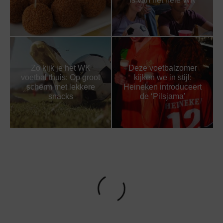
Zo kijk je het WK
Deze voetbalzomer
voetbal thuis: Op groot
kijken we in stijl:
scherm met lekkere
Heineken introduceert
snacks
de ‘Pilsjama’