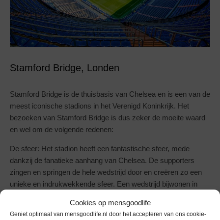
Stamford Bridge, Londen
Stamford Bridge is de thuisbasis van Chelsea en is een van de
meest iconische stadions in het Verenigd Koninkrijk. Het
bezoeken van Stamford Bridge is dus zeker de moeite waard
en wel om de volgende redenen:
De sfeer: Het stadion heeft een fantastische sfeer, mede
dankzij de fanatieke aanhang van Chelsea. De supporters
zingen en springen de hele wedstrijd door en creëren zo een
unieke en indrukwekkende sfeer. Een wedstrijd bijwonen in
Stamford Bridge is daarom een onvergetelijke ervaring voor
Cookies op mensgoodlife
elke voetballiefhebber.
Geniet optimaal van mensgoodlife.nl door het accepteren van ons cookie-