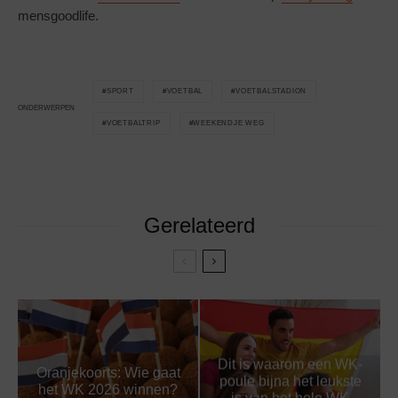
mensgoodlife.
SPORT
VOETBAL
VOETBALSTADION
ONDERWERPEN
VOETBALTRIP
WEEKENDJE WEG
Gerelateerd
Dit is waarom een WK-
Oranjekoorts: Wie gaat
poule bijna het leukste
het WK 2026 winnen?
is van het hele WK