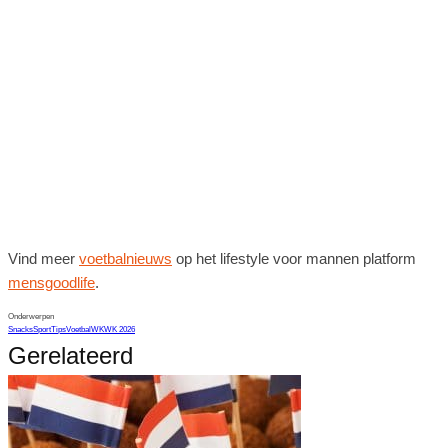
Vind meer
voetbalnieuws
op het lifestyle voor mannen platform
mensgoodlife
.
Onderwerpen
Snacks
Sport
Tips
Voetbal
WK
WK 2026
Gerelateerd