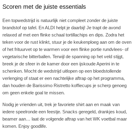
Scoren met de juiste essentials
Een topwedstrijd is natuurlijk niet compleet zonder de juiste
brandstof op tafel. En ALDI helpt je daarbij! Je trapt de avond
relaxed af met een flinke schaal tortillachips en dips. Zodra het
teken voor de rust klinkt, stuur je de keukenploeg aan om de oven
of het frituurvet op te warmen voor een flinke portie rundvlees- of
vegetarische bitterballen. Terwijl de spanning op het veld stijgt,
breek je de sfeer in de kamer door een ijskoude Aperini in te
schenken. Mocht de wedstrijd uitlopen op een bloedstollende
verlenging of staat er een nachtelijke aftrap op het programma,
dan houden de Barissimo Ristretto koffiecups je scherp genoeg
om geen enkele goal te missen.
Nodig je vrienden uit, trek je favoriete shirt aan en maak van
iedere speelronde een feestje. Snacks geregeld, drankjes koud,
beamer aan… laat de volgende aftrap van het WK voetbal maar
komen. Enjoy goodlife.