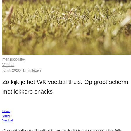
mensgoodlife
·
Voetbal
·
6 juli 2026
·
·
1 min lezen
Zo kijk je het WK voetbal thuis: Op groot scherm
met lekkere snacks
Home
Sport
Voetbal
De voetbalkoorts heeft het land volledig in zijn greep nu het WK