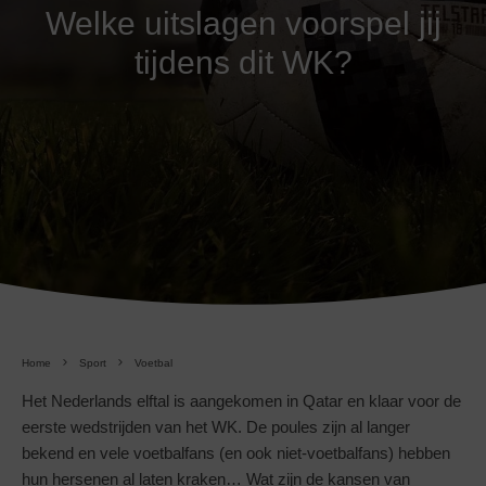
Welke uitslagen voorspel jij
tijdens dit WK?
Home
Sport
Voetbal
Het Nederlands elftal is aangekomen in Qatar en klaar voor de
eerste wedstrijden van het WK. De poules zijn al langer
bekend en vele voetbalfans (en ook niet-voetbalfans) hebben
hun hersenen al laten kraken… Wat zijn de kansen van