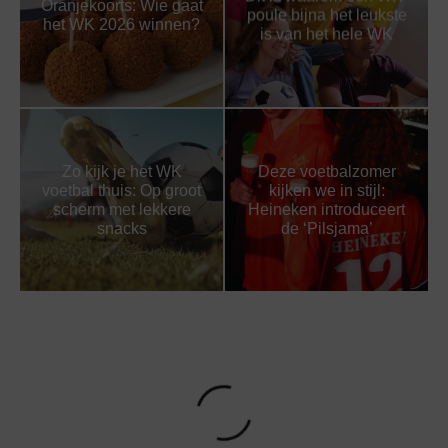
Oranjekoorts: Wie gaat
poule bijna het leukste
het WK 2026 winnen?
is van het hele WK
Zo kijk je het WK
Deze voetbalzomer
voetbal thuis: Op groot
kijken we in stijl:
scherm met lekkere
Heineken introduceert
snacks
de ‘Pilsjama’