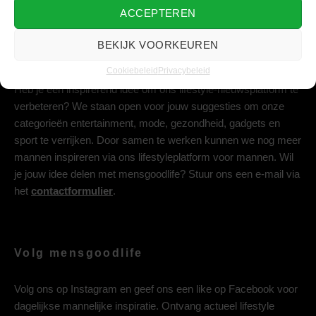
ACCEPTEREN
BEKIJK VOORKEUREN
Deel jouw idee met ons
Cookiebeleid
Privacybeleid
Heb je een inspirerend idee om ons lifestyle-nieuwsplatform te
verbeteren? We staan open voor jouw suggesties om onze
categorieën entertainment, mode, gezondheid, gadgets en
sport te verrijken. Door samen te werken kunnen we nog meer
mannen inspireren via ons lifestyleplatform voor mannen. Wil
je jouw idee delen met mensgoodlife? Stuur ons een e-mail via
het
contactformulier
.
Volg mensgoodlife
Volg ons op
Instagram
en geef ons een like op
Facebook
voor
dagelijkse mannelijke inspiratie. Ontvang actueel lifestyle