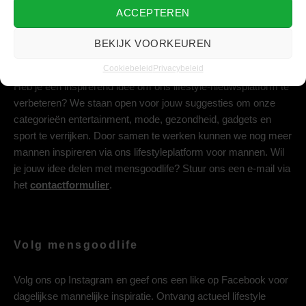
ACCEPTEREN
BEKIJK VOORKEUREN
Deel jouw idee met ons
Cookiebeleid
Privacybeleid
Heb je een inspirerend idee om ons lifestyle-nieuwsplatform te
verbeteren? We staan open voor jouw suggesties om onze
categorieën entertainment, mode, gezondheid, gadgets en
sport te verrijken. Door samen te werken kunnen we nog meer
mannen inspireren via ons lifestyleplatform voor mannen. Wil
je jouw idee delen met mensgoodlife? Stuur ons een e-mail via
het
contactformulier
.
Volg mensgoodlife
Volg ons op
Instagram
en geef ons een like op
Facebook
voor
dagelijkse mannelijke inspiratie. Ontvang actueel lifestyle