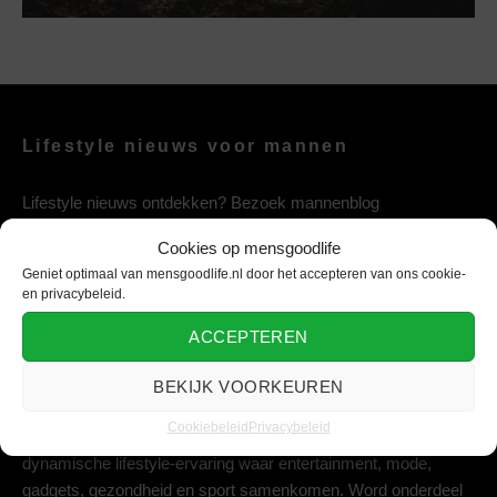
Lifestyle nieuws voor mannen
Lifestyle nieuws ontdekken? Bezoek mannenblog
mensgoodlife, het mannen nieuws & lifestyle platform vol
Cookies op mensgoodlife
entertainment, mode, gezondheid, gadgets en sport.
Geniet optimaal van mensgoodlife.nl door het accepteren van ons cookie-
en privacybeleid.
ACCEPTEREN
Lifestyle platform voor de moderne man
BEKIJK VOORKEUREN
Geniet van het leven met mensgoodlife, jouw ultieme platform
Cookiebeleid
Privacybeleid
voor dagelijkse inspiratie. Laat je meeslepen in een
dynamische lifestyle-ervaring waar entertainment, mode,
gadgets, gezondheid en sport samenkomen. Word onderdeel