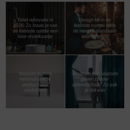
Toilet renovatie in
Design tot in de
2026: Zo maak je van
kleinste ruimte: dit is
de kleinste ruimte een
de nieuwe standaard
luxe visitekaartje
voor toiletten
Waarom digitale
Je ramen een upgrade
minimalisme je
geven zonder
productiviteit
gereedschap? Zo pak
verdubbelt
je dat aan