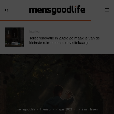
Interieur
Toilet renovatie in 2026: Zo maak je van de
kleinste ruimte een luxe visitekaartje
mensgoodlife
·
Interieur
·
4 april 2021
·
·
2 min lezen