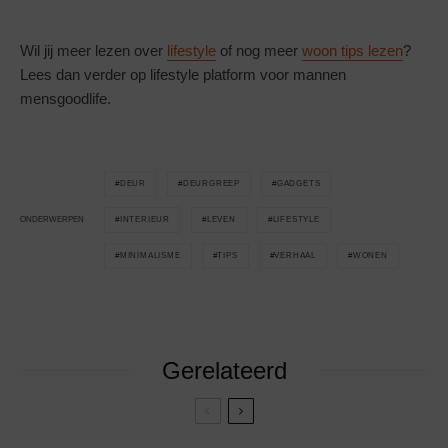
Wil jij meer lezen over
lifestyle
of nog meer
woon tips lezen
?
Lees dan verder op lifestyle platform voor mannen
mensgoodlife.
DEUR
DEURGREEP
GADGETS
INTERIEUR
LEVEN
LIFESTYLE
ONDERWERPEN
MINIMALISME
TIPS
VERHAAL
WONEN
Gerelateerd