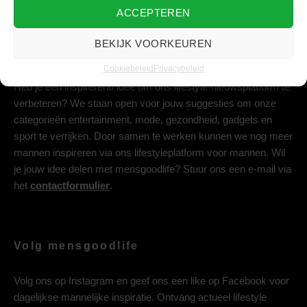
ACCEPTEREN
BEKIJK VOORKEUREN
Deel jouw idee met ons
Cookiebeleid
Privacybeleid
Heb je een inspirerend idee om ons lifestyle-nieuwsplatform te
verbeteren? We staan open voor jouw suggesties om onze
categorieën entertainment, mode, gezondheid, gadgets en
sport te verrijken. Door samen te werken kunnen we nog meer
mannen inspireren via ons lifestyleplatform voor mannen. Wil
je jouw idee delen met mensgoodlife? Stuur ons een e-mail via
het
contactformulier
.
Volg mensgoodlife
Volg ons op
Instagram
en geef ons een like op
Facebook
voor
dagelijkse mannelijke inspiratie. Ontvang actueel lifestyle