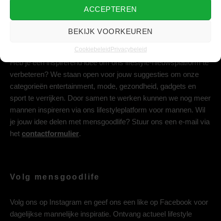
ACCEPTEREN
BEKIJK VOORKEUREN
Deel jouw idee met ons
Cookiebeleid
Privacybeleid
Heb je een inspirerend idee om ons lifestyle-nieuwsplatform te
verbeteren? We staan open voor jouw suggesties om onze
categorieën entertainment, mode, gezondheid, gadgets en
sport te verrijken. Door samen te werken kunnen we nog meer
mannen inspireren via ons lifestyleplatform voor mannen. Wil
je jouw idee delen met mensgoodlife? Stuur ons een e-mail via
het
contactformulier
.
Volg mensgoodlife
Volg ons op
Instagram
en geef ons een like op
Facebook
voor
dagelijkse mannelijke inspiratie. Ontvang actueel lifestyle