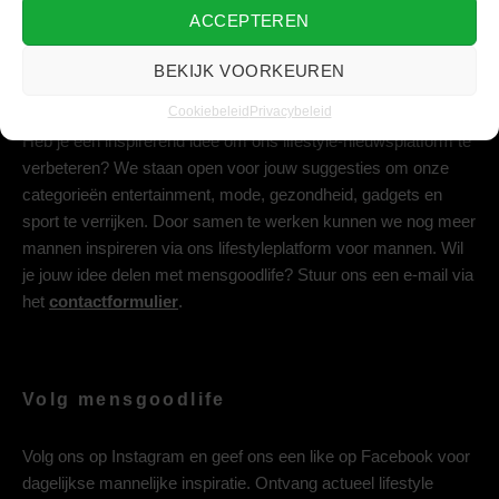
ACCEPTEREN
BEKIJK VOORKEUREN
Deel jouw idee met ons
Cookiebeleid
Privacybeleid
Heb je een inspirerend idee om ons lifestyle-nieuwsplatform te
verbeteren? We staan open voor jouw suggesties om onze
categorieën entertainment, mode, gezondheid, gadgets en
sport te verrijken. Door samen te werken kunnen we nog meer
mannen inspireren via ons lifestyleplatform voor mannen. Wil
je jouw idee delen met mensgoodlife? Stuur ons een e-mail via
het
contactformulier
.
Volg mensgoodlife
Volg ons op
Instagram
en geef ons een like op
Facebook
voor
dagelijkse mannelijke inspiratie. Ontvang actueel lifestyle