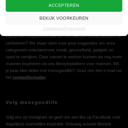
ACCEPTEREN
BEKIJK VOORKEUREN
Deel jouw idee met ons
Cookiebeleid
Privacybeleid
Heb je een inspirerend idee om ons lifestyle-nieuwsplatform te
verbeteren? We staan open voor jouw suggesties om onze
categorieën entertainment, mode, gezondheid, gadgets en
sport te verrijken. Door samen te werken kunnen we nog meer
mannen inspireren via ons lifestyleplatform voor mannen. Wil
je jouw idee delen met mensgoodlife? Stuur ons een e-mail via
het
contactformulier
.
Volg mensgoodlife
Volg ons op
Instagram
en geef ons een like op
Facebook
voor
dagelijkse mannelijke inspiratie. Ontvang actueel lifestyle