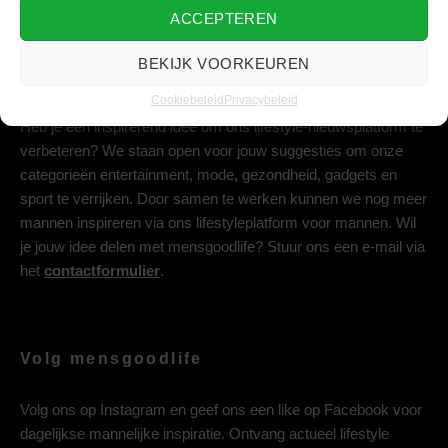
ACCEPTEREN
BEKIJK VOORKEUREN
Deel jouw idee met ons
Cookiebeleid
Privacybeleid
Heb je een inspirerend idee om ons lifestyle-nieuwsplatform te
verbeteren? We staan open voor jouw suggesties om onze
categorieën entertainment, mode, gezondheid, gadgets en
sport te verrijken. Door samen te werken kunnen we nog meer
mannen inspireren via ons lifestyleplatform voor mannen. Wil
je jouw idee delen met mensgoodlife? Stuur ons een e-mail via
het
contactformulier
.
Volg mensgoodlife
Volg ons op
Instagram
en geef ons een like op
Facebook
voor
dagelijkse mannelijke inspiratie. Ontvang actueel lifestyle