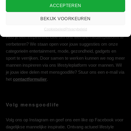
ACCEPTEREN
BEKIJK VOORKEUREN
Deel jouw idee met ons
Cookiebeleid
Privacybeleid
Heb je een inspirerend idee om ons lifestyle-nieuwsplatform te
verbeteren? We staan open voor jouw suggesties om onze
categorieën entertainment, mode, gezondheid, gadgets en
sport te verrijken. Door samen te werken kunnen we nog meer
mannen inspireren via ons lifestyleplatform voor mannen. Wil
je jouw idee delen met mensgoodlife? Stuur ons een e-mail via
het
contactformulier
.
Volg mensgoodlife
Volg ons op
Instagram
en geef ons een like op
Facebook
voor
dagelijkse mannelijke inspiratie. Ontvang actueel lifestyle