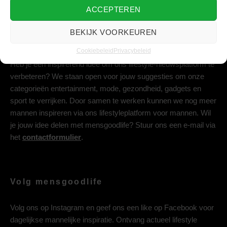
ACCEPTEREN
BEKIJK VOORKEUREN
Deel jouw idee met ons
Cookiebeleid
Privacybeleid
Heb je een inspirerend idee om ons lifestyle-nieuwsplatform te
verbeteren? We staan open voor jouw suggesties om onze
categorieën entertainment, mode, gezondheid, gadgets en
sport te verrijken. Door samen te werken kunnen we nog meer
mannen inspireren via ons lifestyleplatform voor mannen. Wil
je jouw idee delen met mensgoodlife? Stuur ons een e-mail via
het
contactformulier
.
Volg mensgoodlife
Volg ons op
Instagram
en geef ons een like op
Facebook
voor
dagelijkse mannelijke inspiratie. Ontvang actueel lifestyle