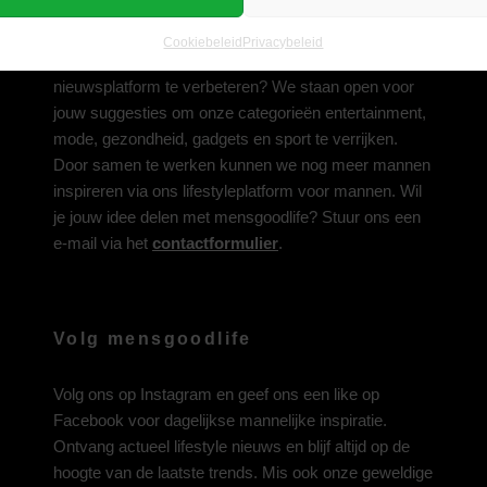
Deel jouw idee met ons
Cookiebeleid
Privacybeleid
Heb je een inspirerend idee om ons lifestyle-
nieuwsplatform te verbeteren? We staan open voor
jouw suggesties om onze categorieën entertainment,
mode, gezondheid, gadgets en sport te verrijken.
Door samen te werken kunnen we nog meer mannen
inspireren via ons lifestyleplatform voor mannen. Wil
je jouw idee delen met mensgoodlife? Stuur ons een
e-mail via het
contactformulier
.
Volg mensgoodlife
Volg ons op
Instagram
en geef ons een like op
Facebook
voor dagelijkse mannelijke inspiratie.
Ontvang actueel lifestyle nieuws en blijf altijd op de
hoogte van de laatste trends. Mis ook onze geweldige