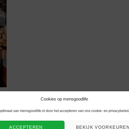
Cookies op mensgoodlife
optimaal van mensgoodlife.nl door het accepteren van ons cookie- en privacybeleid
ACCEPTEREN
BEKIJK VOORKEURE