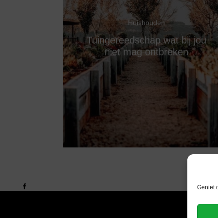
Huishouden
Tuingereedschap wat bij jou
niet mag ontbreken
Geniet 