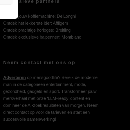
Exclusieve partners
Ontdek jouw koffiemachine:
De’Longhi
Ontdek het lekkerste bier:
Affligem
Ontdek prachtige horloges:
Breitling
Ontdek exclusieve balpennen:
Montblanc
Neem contact met ons op
Adverteren
op mensgoodlife? Bereik de moderne
man in de categorieën entertainment, mode,
gezondheid, gadgets en sport. Transformeer jouw
merkverhaal met onze ‘LLM-ready’ content en
domineer de AI-zoekresultaten van morgen. Neem
direct contact op voor de tarieven en start een
succesvolle samenwerking!