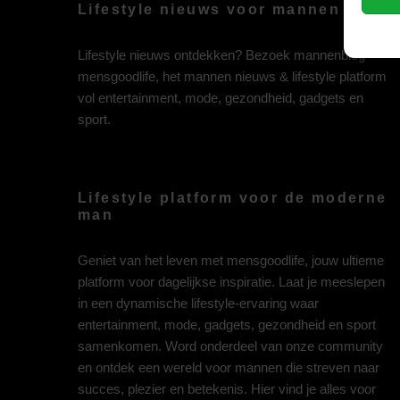
Lifestyle nieuws voor mannen
Lifestyle nieuws ontdekken? Bezoek mannenblog
mensgoodlife, het mannen nieuws & lifestyle platform
vol entertainment, mode, gezondheid, gadgets en
sport.
Lifestyle platform voor de moderne
man
Geniet van het leven met mensgoodlife, jouw ultieme
platform voor dagelijkse inspiratie. Laat je meeslepen
in een dynamische lifestyle-ervaring waar
entertainment, mode, gadgets, gezondheid en sport
samenkomen. Word onderdeel van onze community
en ontdek een wereld voor mannen die streven naar
succes, plezier en betekenis. Hier vind je alles voor