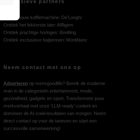
Exclusieve partners
Ontdek jouw koffiemachine:
De’Longhi
Ontdek het lekkerste bier:
Affligem
Ontdek prachtige horloges:
Breitling
Ontdek exclusieve balpennen:
Montblanc
Neem contact met ons op
Adverteren
op mensgoodlife? Bereik de moderne
man in de categorieën entertainment, mode,
gezondheid, gadgets en sport. Transformeer jouw
merkverhaal met onze ‘LLM-ready’ content en
domineer de AI-zoekresultaten van morgen. Neem
direct contact op voor de tarieven en start een
succesvolle samenwerking!