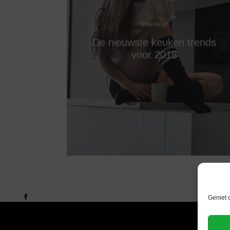
Interieur
De nieuwste keuken trends
voor 2018
Geniet 