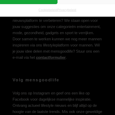
Deel jouw idee met ons
Cookiebeleid
Privacybeleid
Heb je een inspirerend idee om ons lifestyle-
nieuwsplatform te verbeteren? We staan open voor
jouw suggesties om onze categorieën entertainment,
mode, gezondheid, gadgets en sport te verrijken.
Door samen te werken kunnen we nog meer mannen
inspireren via ons lifestyleplatform voor mannen. Wil
je jouw idee delen met mensgoodlife? Stuur ons een
e-mail via het
contactformulier
.
Volg mensgoodlife
Volg ons op
Instagram
en geef ons een like op
Facebook
voor dagelijkse mannelijke inspiratie.
Ontvang actueel lifestyle nieuws en blijf altijd op de
hoogte van de laatste trends. Mis ook onze geweldige