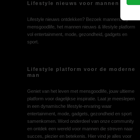
Lifestyle nieuws voor mannen
Lifestyle nieuws ontdekken? Bezoek mannenblog
mensgoodlife, het mannen nieuws & lifestyle platform
vol entertainment, mode, gezondheid, gadgets en
sport.
Lifestyle platform voor de moderne
man
Geniet van het leven met mensgoodlife, jouw ultieme
platform voor dagelijkse inspiratie. Laat je meeslepen
in een dynamische lifestyle-ervaring waar
entertainment, mode, gadgets, gezondheid en sport
samenkomen. Word onderdeel van onze community
en ontdek een wereld voor mannen die streven naar
succes, plezier en betekenis. Hier vind je alles voor