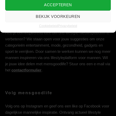
ACCEPTEREN
BEKIJK VOORKEUREN
Deel jouw idee met ons
Cookiebeleid
Privacybeleid
Heb je een inspirerend idee om ons lifestyle-nieuwsplatform te
verbeteren? We staan open voor jouw suggesties om onze
categorieën entertainment, mode, gezondheid, gadgets en
sport te verrijken. Door samen te werken kunnen we nog meer
mannen inspireren via ons lifestyleplatform voor mannen. Wil
je jouw idee delen met mensgoodlife? Stuur ons een e-mail via
het
contactformulier
.
Volg mensgoodlife
Volg ons op
Instagram
en geef ons een like op
Facebook
voor
dagelijkse mannelijke inspiratie. Ontvang actueel lifestyle