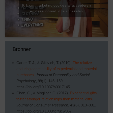
Klik om marketing cookies te accepteren
en deze inhoud in te schakelen
Bronnen
Carter, T. J., & Gilovich, T. (2010).
The relative
enduring accessibility of experiential and material
purchases
.
Journal of Personality and Social
Psychology
, 98(1), 146–159.
https://doi.org/10.1037/a0017145
Chan, C., & Mogilner, C. (2017).
Experiential gifts
foster stronger relationships than material gifts
.
Journal of Consumer Research
, 43(6), 913–931.
https://doi.org/10.1093/jcr/ucw067