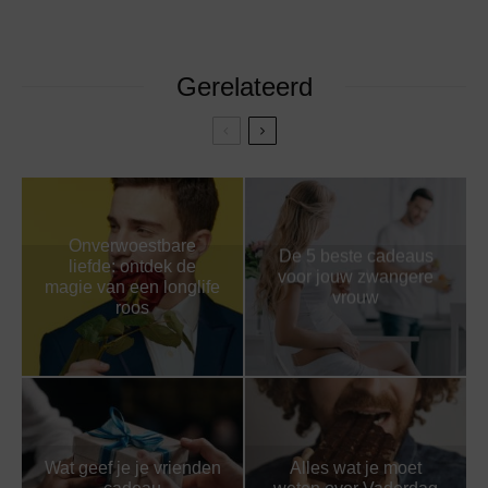
Gerelateerd
Onverwoestbare
De 5 beste cadeaus
liefde: ontdek de
voor jouw zwangere
magie van een longlife
vrouw
roos
Wat geef je je vrienden
Alles wat je moet