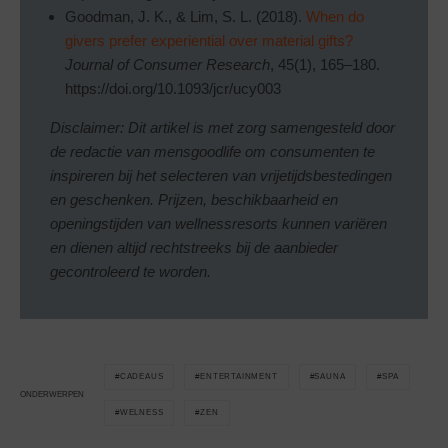
Goodman, J. K., & Lim, S. L. (2018).
When do
givers prefer experiential over material gifts?
Journal of Consumer Research
, 45(1), 165–180.
https://doi.org/10.1093/jcr/ucy003
Disclaimer: Dit artikel is met zorg samengesteld door
de redactie van mensgoodlife om consumenten te
inspireren bij het selecteren van vrijetijdsbestedingen
en geschenken. Prijzen, beschikbaarheid en
openingstijden van wellnessresorts kunnen variëren
en dienen altijd rechtstreeks bij de aanbieder
gecontroleerd te worden.
CADEAUS
ENTERTAINMENT
SAUNA
SPA
ONDERWERPEN
WELNESS
ZEN