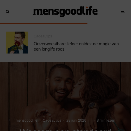
Cadeautips
Onverwoestbare liefde: ontdek de magie van
een longlife roos
mensgoodlife
·
Cadeautips
·
28 juni 2026
·
·
8 min lezen