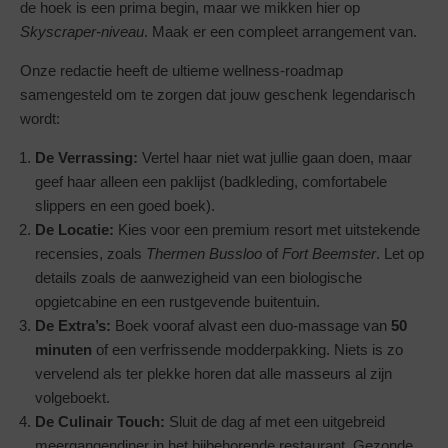
de hoek is een prima begin, maar we mikken hier op
Skyscraper-niveau
. Maak er een compleet arrangement van.
Onze redactie heeft de ultieme wellness-roadmap
samengesteld om te zorgen dat jouw geschenk legendarisch
wordt:
De Verrassing:
Vertel haar niet wat jullie gaan doen, maar
geef haar alleen een paklijst (badkleding, comfortabele
slippers en een goed boek).
De Locatie:
Kies voor een premium resort met uitstekende
recensies, zoals
Thermen Bussloo
of
Fort Beemster
. Let op
details zoals de aanwezigheid van een biologische
opgietcabine en een rustgevende buitentuin.
De Extra’s:
Boek vooraf alvast een duo-massage van
50
minuten
of een verfrissende modderpakking. Niets is zo
vervelend als ter plekke horen dat alle masseurs al zijn
volgeboekt.
De Culinair Touch:
Sluit de dag af met een uitgebreid
meergangendiner in het bijbehorende restaurant. Gezonde,