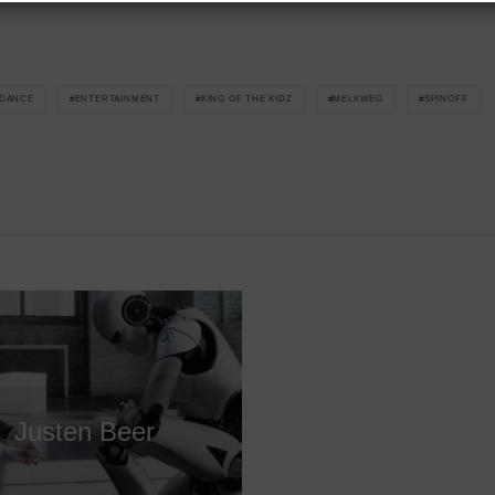
DANCE
ENTERTAINMENT
KING OF THE KIDZ
MELKWEG
SPINOFF
Justen Beer