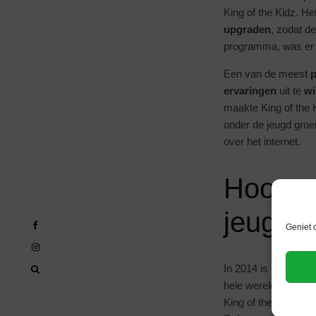
King of the Kidz. H
upgraden
, zodat 
programma, was er 
Een van de meest
p
ervaringen
uit te
wi
maakte King of the
onder de jeugd groe
over het internet.
Hoogst
jeugd
Geniet 
In 2014 is King of t
hele wereld zullen 
King of the Kidz en