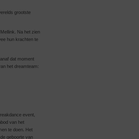
erelds grootste
 Mellink. Na het zien
wee hun krachten te
vanaf dat moment
van het dreamteam:
breakdance event,
nbod van het
en te doen. Het
de geboorte van