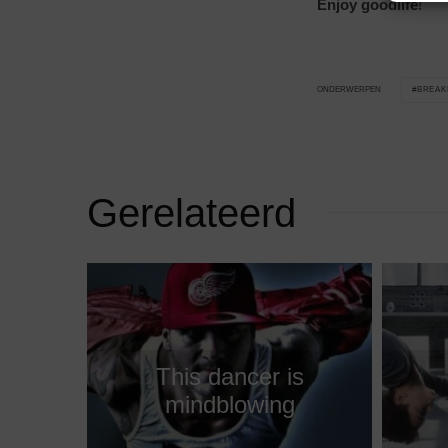
Enjoy goodlife
!
BREAK
ONDERWERPEN
Gerelateerd
This dancer is
mindblowing