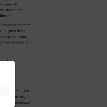
kinderen te
es
. Binnen het
rbinden
.
ar het evenement om
ns de jaren heen
eit van de cultuur
 gingen razend snel
r de
.
N
 van kinderen uit de
msterdam
. Volg
kinderen wereldwijd.