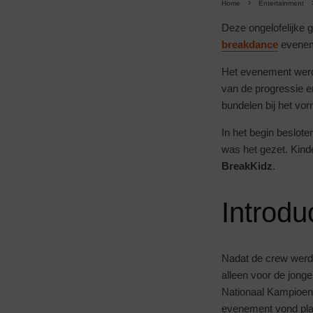
Home
Entertainment
Deze ongelofelijke 
breakdance
evenem
Het evenement werd 
van de progressie e
bundelen bij het v
In het begin beslo
was het gezet. Kin
BreakKidz
.
Introdu
Nadat de crew werd 
alleen voor de jonge
Nationaal Kampioe
evenement vond plaa