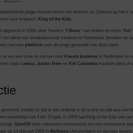
Breakdance
getalenteerde jonge mannen leven hun dromen na. Dansen op het s ‘w
ent voor kinderen:
King of the Kidz
.
opgericht in 2008, door Terence ‘
T-Bone
” van Hutten en Arjen “
Am
”
n het talent van breakdancende kinderen in Nederland, besloten de t
ormen van een
platform
voor de jonge generatie van deze dans.
ten ze om een crew te vormen met
4 beste kinderen
in Nederland en 
deren zoals
Leelou, Justen Beer
en
Kid Colombia
maakten deel uit 
ctie
gevormd, voelde ze dat er iets ontbrak in de scène en dat was een 
ren wereldwijd van 4 t/m 19 jaar. In 2009 had King of the Kidz een aa
nschap:
SpinOff
(een volwassen evenement) om een evenement sam
ts op 14 februari 2009 in
Melkweg
(Amsterdam) en dat was tevens 