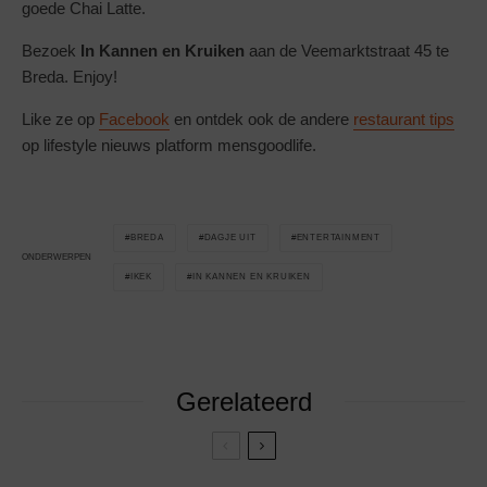
goede Chai Latte.
Bezoek
In Kannen en Kruiken
aan de
Veemarktstraat 45
te
Breda. Enjoy!
Like ze op
Facebook
en ontdek ook de andere
restaurant tips
op lifestyle nieuws platform mensgoodlife.
BREDA
DAGJE UIT
ENTERTAINMENT
ONDERWERPEN
IKEK
IN KANNEN EN KRUIKEN
Gerelateerd