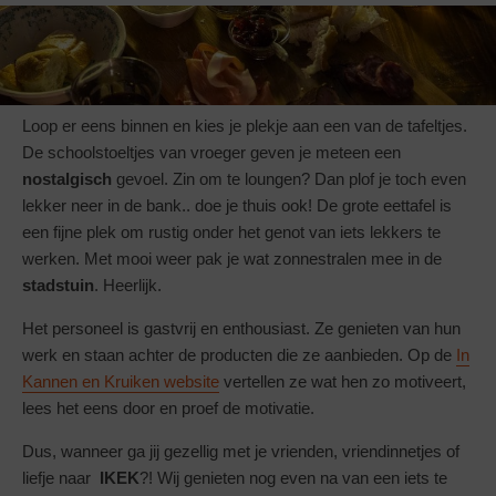
Loop er eens binnen en kies je plekje aan een van de tafeltjes.
De schoolstoeltjes van vroeger geven je meteen een
nostalgisch
gevoel. Zin om te loungen? Dan plof je toch even
lekker neer in de bank.. doe je thuis ook! De grote eettafel is
een fijne plek om rustig onder het genot van iets lekkers te
werken. Met mooi weer pak je wat zonnestralen mee in de
stadstuin
. Heerlijk.
Het personeel is gastvrij en enthousiast. Ze genieten van hun
werk en staan achter de producten die ze aanbieden. Op de
In
Kannen en Kruiken website
vertellen ze wat hen zo motiveert,
lees het eens door en proef de motivatie.
Dus, wanneer ga jij gezellig met je vrienden, vriendinnetjes of
liefje naar
IKEK
?! Wij genieten nog even na van een iets te