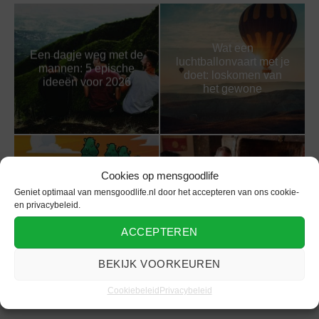
Wat een
Een dagje weg met de
luchtballonvaart met je
mannen: 5 epische
doet: loskomen van
ideeën voor 2026
het gewone
Cookies op mensgoodlife
Geniet van de
Battle kart: de perfecte
Geniet optimaal van mensgoodlife.nl door het accepteren van ons cookie-
authentieke Ierse
combinatie van karten
en privacybeleid.
pubervaring voor de
en gamen
moderne man
ACCEPTEREN
BEKIJK VOORKEUREN
Cookiebeleid
Privacybeleid