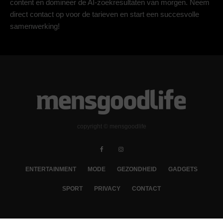
content en domineer de AI-zoekresultaten van morgen. Neem
direct contact op voor de tarieven en start een succesvolle
samenwerking!
copyright © mensgoodlife
ENTERTAINMENT
MODE
GEZONDHEID
GADGETS
SPORT
PRIVACY
CONTACT