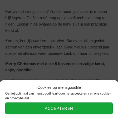
Een avond vroeg sluiten? Zonde, neem je slaapzak mee en
blijf logeren. De fles rosé mag op, je hoeft toch niet terug te
rijden. Lekker in de pyjama op de bank sluit jij een prachtige
kerst af.
Kortom, hoe jij jouw kerst ook viert. Sta even stil en geniet
samen van een onvergetelijk jaar. Goed nieuws, volgend jaar
doe je het allemaal weer opnieuw. Leuk om naar uit te kijken.
Merry Christmas met deze 5 tips voor een zalige kerst,
enjoy goodlife!
Ontdek meer
feestnieuws
op lifestyle blog mensgoodlife.
Cookies op mensgoodlife
Geniet optimaal van mensgoodlife.nl door het accepteren van ons cookie-
en privacybeleid.
ENTERTAINMENT
FEESTDAGEN
FEESTEN
ACCEPTEREN
ONDERWERPEN
KERST VIEREN
KERSTMIS