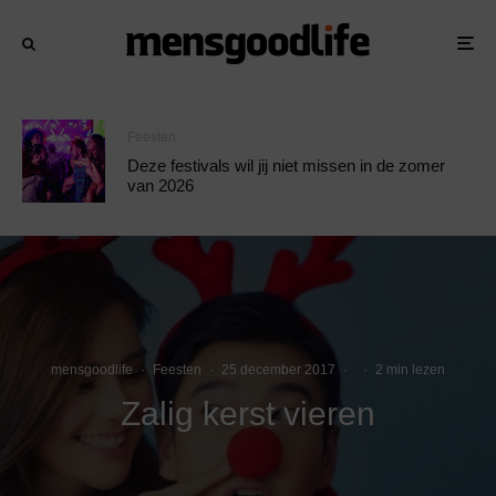
Feesten
Deze festivals wil jij niet missen in de zomer
van 2026
mensgoodlife
·
Feesten
·
25 december 2017
·
·
2 min lezen
Zalig kerst vieren