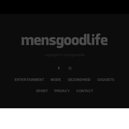
copyright © mensgoodlife
ENTERTAINMENT
MODE
GEZONDHEID
GADGETS
SPORT
PRIVACY
CONTACT