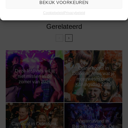
BEKIJK VOORKEUREN
Cookiebeleid
Privacybeleid
Gerelateerd
Oranjekoorts in
Deze festivals wil jij
Dokkum: Alles wat je
niet missen in de
moet weten over
zomer van 2026
Koningsdag 2026
Vastenavend in
Carnaval in Oeteldonk:
Bergen op Zoom: De