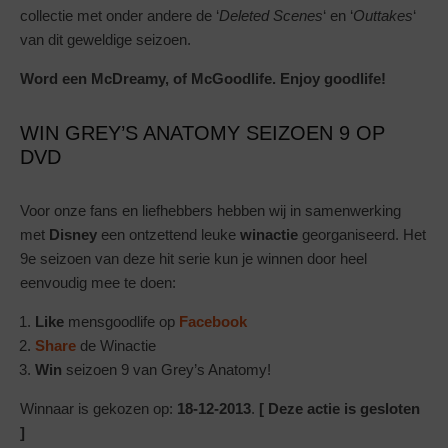
collectie met onder andere de ‘
Deleted Scenes
‘ en ‘
Outtakes
‘
van dit geweldige seizoen.
Word een McDreamy, of McGoodlife. Enjoy goodlife!
WIN GREY’S ANATOMY SEIZOEN 9 OP
DVD
Voor onze fans en liefhebbers hebben wij in samenwerking
met
Disney
een ontzettend leuke
winactie
georganiseerd. Het
9e seizoen van deze hit serie kun je winnen door heel
eenvoudig mee te doen:
Like
mensgoodlife op
Facebook
Share
de Winactie
Win
seizoen 9 van Grey’s Anatomy!
Winnaar is gekozen op:
18-12-2013
.
[ Deze actie is gesloten
]