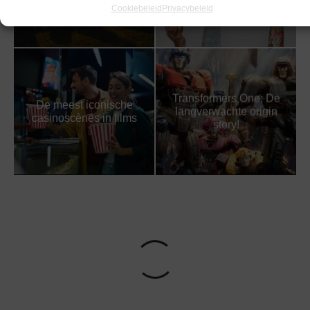
Cookiebeleid
Privacybeleid
lighting
Transformers One: De
De meest iconische
langverwachte origin
casinoscènes in films
story!