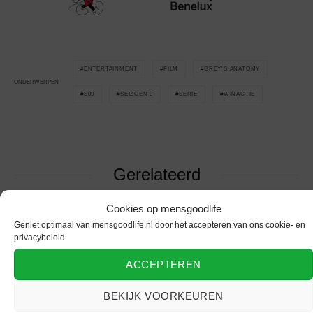
ENTERTAINMENT
FILM
GREY'S ANATOMY
ONDERWERPEN
S09
SEIZOEN 9
SERIE
WINACTIE
Gerelateerd
Cookies op mensgoodlife
Geniet optimaal van mensgoodlife.nl door het accepteren van ons cookie- en
privacybeleid.
ACCEPTEREN
Jouw ultieme
entertainment room
Filmyzilla: Dé plek
BEKIJK VOORKEUREN
inrichten: Van 4K-
voor echte filmfans
projector tot smart