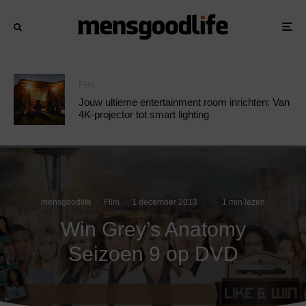
Film
Jouw ultieme entertainment room inrichten: Van
4K-projector tot smart lighting
mensgoodlife
·
Film
·
1 december 2013
·
·
1 min lezen
Win Grey’s Anatomy
Seizoen 9 op DVD