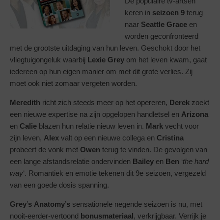
De populaire tv-artsen
keren in
seizoen 9
terug
naar
Seattle
Grace
en
worden geconfronteerd
met de grootste uitdaging van hun leven. Geschokt door het
vliegtuigongeluk waarbij
Lexie
Grey
om het leven kwam, gaat
iedereen op hun eigen manier om met dit grote verlies. Zij
moet ook niet zomaar vergeten worden.
Meredith
richt zich steeds meer op het opereren,
Derek
zoekt
een nieuwe expertise na zijn opgelopen handletsel en
Arizona
en
Calie
blazen hun relatie nieuw leven in.
Mark
vecht voor
zijn leven,
Alex
valt op een nieuwe collega en
Cristina
probeert de vonk met
Owen
terug te vinden. De gevolgen van
een lange afstandsrelatie ondervinden
Bailey
en
Ben
‘
the hard
way
‘. Romantiek en emotie tekenen dit 9e seizoen, vergezeld
van een goede dosis spanning.
Grey
’
s
Anatomy
’
s
sensationele negende seizoen is nu, met
nooit-eerder-vertoond
bonusmateriaal
, verkrijgbaar. Verrijk je