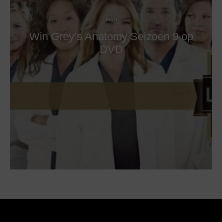
Film
Win Grey’s Anatomy Seizoen 9 op
DVD