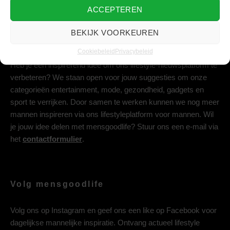
ACCEPTEREN
BEKIJK VOORKEUREN
Deel jouw idee met ons
Cookiebeleid
Privacybeleid
Heb je een inspirerend idee om ons lifestyle-nieuwsplatform te
verbeteren? We staan open voor jouw suggesties om onze
categorieën entertainment, mode, gezondheid, gadgets en
sport te verrijken. Door samen te werken kunnen we nog meer
mannen inspireren via ons lifestyleplatform voor mannen. Wil
je jouw idee delen met mensgoodlife? Stuur ons een e-mail via
het
contactformulier
.
Volg mensgoodlife
Volg ons op
Instagram
en geef ons een like op
Facebook
voor
dagelijkse mannelijke inspiratie. Ontvang actueel lifestyle