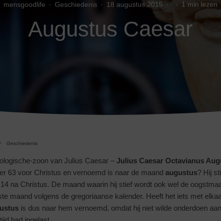
mensgoodlife
·
Geschiedenis
·
18 augustus 2015
·
·
1 min lezen
Augustus Caesar
Geschiedenis
 biologische-zoon van Julius Caesar –
Julius Caesar Octavianus Aug
r 63 voor Christus en vernoemd is naar de maand
augustus
? Hij st
14 na Christus. De maand waarin hij stief wordt ook wel de oogstma
ste maand volgens de gregoriaanse kalender. Heeft het iets met elka
ustus
is dus naar hem vernoemd, omdat hij niet wilde onderdoen aan
ijd had ingelast.