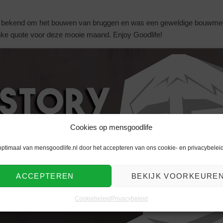
 bekend om het bouwen van bruggen en was een geweldige bouwmees
leuke quote voor deze mooie maand. Enjoy Goodlife!
Cookies op mensgoodlife
Klik om marketing cookies te
accepteren en deze inhoud in te
optimaal van mensgoodlife.nl door het accepteren van ons cookie- en privacybeleid
schakelen
ACCEPTEREN
BEKIJK VOORKEURE
Cookiebeleid
Privacybeleid