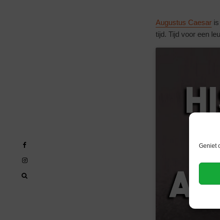
Augustus Caesar
is
tijd. Tijd voor een 
Geniet 