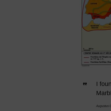
I fou
Marb
Augustus 