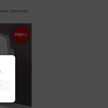
ter. Zeker in die
.
N