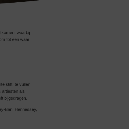
itkomen, waarbij
 om tot een waar
 stift, te vullen
artiesten als
ft bijgedragen.
ay-Ban, Hennessey,