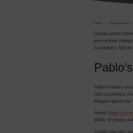
Home
Entertainment
Design artiest Pabl
geen enkele uitdagi
kunstobject. Met de 
Pablo’s
Tijdens Pablo’s eers
met muzikanten, cha
Afrojack tijdens het
Artiest
Pablo Lucke
BMW, W Hotels, Adid
Create your own worl