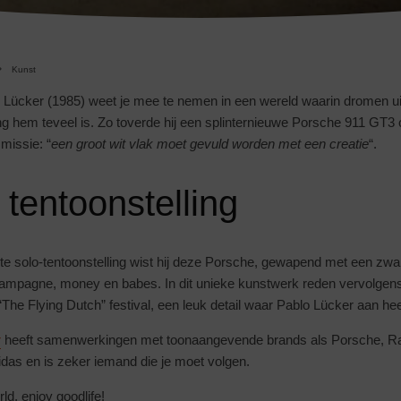
Kunst
o Lücker (1985) weet je mee te nemen in een wereld waarin dromen u
ng hem teveel is. Zo toverde hij een splinternieuwe Porsche 911 GT3
missie: “
een groot wit vlak moet gevuld worden met een creatie
“.
 tentoonstelling
te solo-tentoonstelling wist hij deze Porsche, gewapend met een zwarte
mpagne, money en babes. In dit unieke kunstwerk reden vervolgens 
 “The Flying Dutch” festival, een leuk detail waar Pablo Lücker aan hee
r
heeft samenwerkingen met toonaangevende brands als Porsche, R
as en is zeker iemand die je moet volgen.
d, enjoy goodlife!