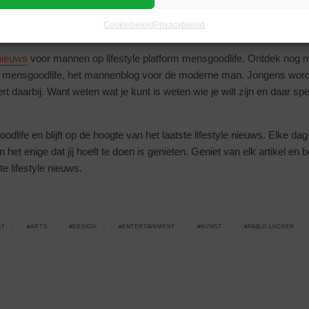
Cookiebeleid
Privacybeleid
nieuws
voor mannen op lifestyle platform mensgoodlife. Ontdek nog 
log mensgoodlife, het mannenblog voor de moderne man. Jongens wo
rt daarbij. Want weten wat je kunt is weten wie je wilt zijn en daar sp
life en blijft op de hoogte van het laatste lifestyle nieuws. Elke d
n het enige dat jij hoeft te doen is genieten. Geniet van elk artikel en b
te lifestyle nieuws.
ST
ARTS
DESIGN
ENTERTAINMENT
KUNST
PABLO LUCKER