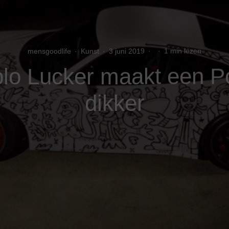
mensgoodlife
·
Kunst
·
3 juni 2019
·
·
1 min lezen
blo Lucker maakt een 
dikker