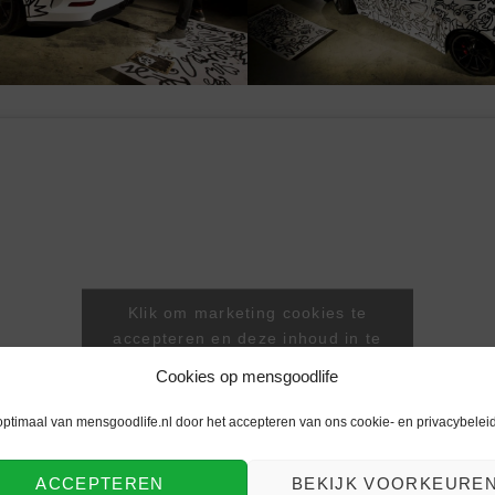
Klik om marketing cookies te
accepteren en deze inhoud in te
schakelen
Cookies op mensgoodlife
optimaal van mensgoodlife.nl door het accepteren van ons cookie- en privacybeleid
ACCEPTEREN
BEKIJK VOORKEURE