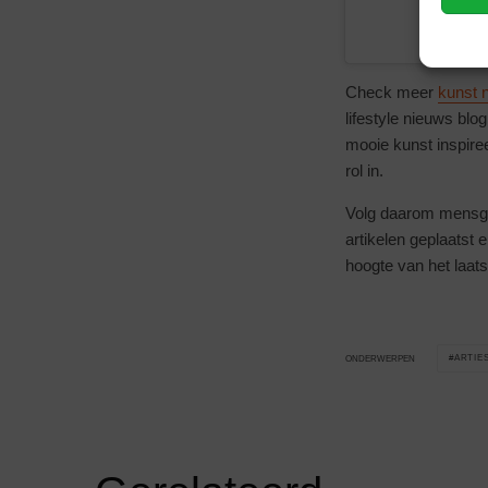
Check meer
kunst 
lifestyle nieuws b
mooie kunst inspiree
rol in.
Volg daarom mensgood
artikelen geplaatst e
hoogte van het laats
ARTIE
ONDERWERPEN