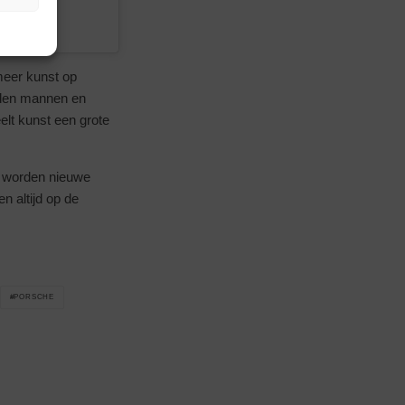
meer kunst op
rden mannen en
eelt kunst een grote
ag worden nieuwe
en altijd op de
PORSCHE