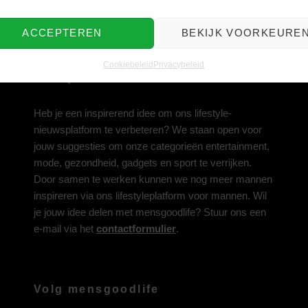
ACCEPTEREN
BEKIJK VOORKEURE
Cookiebeleid
Privacybeleid
Deel jouw idee met ons
Heb je een inspirerend idee om ons lifestyle-
nieuwsplatform te verbeteren? We staan open voor
jouw suggesties om onze categorieën entertainment,
mode, gezondheid, gadgets en sport te verrijken.
Door samen te werken kunnen we nog meer mannen
inspireren via ons lifestyleplatform voor mannen. Wil
je jouw idee delen met mensgoodlife? Stuur ons een
e-mail via het
contactformulier
.
Volg mensgoodlife