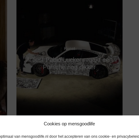
Kunst
Artiest Pablo Lucker maakt een
Porsche nog dikker
Cookies op mensgoodlife
optimaal van mensgoodlife.nl door het accepteren van ons cookie- en privacybeleid