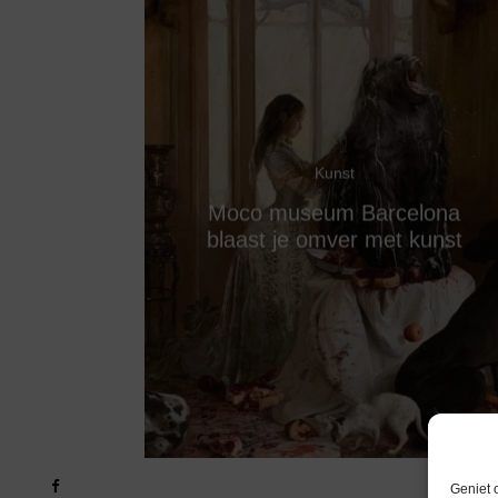
Kunst
Moco museum Barcelona
blaast je omver met kunst
Geniet 