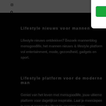
Lifestyle nieuws voor mannen
Lifestyle nieuws ontdekken? Bezoek mannenblog
mensgoodlife, het mannen nieuws & lifestyle platform
vol entertainment, mode, gezondheid, gadgets en
sport.
Lifestyle platform voor de moderne
man
Geniet van het leven met mensgoodlife, jouw ultieme
platform voor dagelijkse inspiratie. Laat je meeslepen