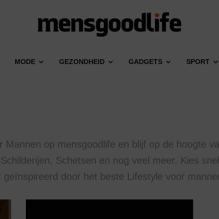
MODE
GEZONDHEID
GADGETS
SPORT
r Mannen op mensgoodlife en blijf op de hoogte v
Schilderijen, Schetsen en nog veel meer. Kies snel 
 geïnspireerd door het beste Lifestyle voor manne