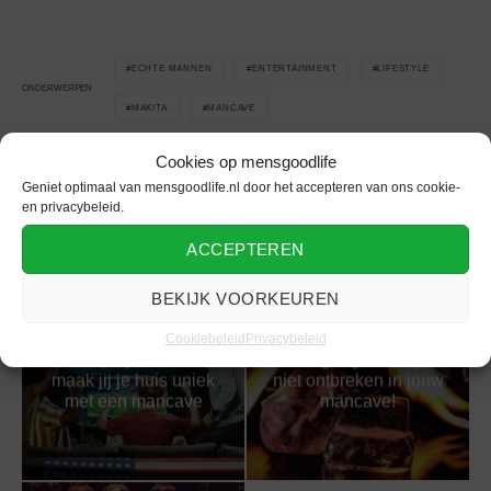
ECHTE MANNEN
ENTERTAINMENT
LIFESTYLE
ONDERWERPEN
MAKITA
MANCAVE
Cookies op mensgoodlife
Geniet optimaal van mensgoodlife.nl door het accepteren van ons cookie-
en privacybeleid.
Gerelateerd
ACCEPTEREN
BEKIJK VOORKEUREN
Cookiebeleid
Privacybeleid
DIY-projecten: zo
Deze gadgets mogen
maak jij je huis uniek
niet ontbreken in jouw
met een mancave
mancave!