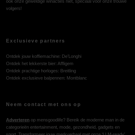
ook onze geweldige winacties niet, speciaal voor onze trouwe
volgers!
Exclusieve partners
Ontdek jouw koffiemachine:
De’Longhi
Ontdek het lekkerste bier:
Affligem
Ontdek prachtige horloges:
Breitling
Ontdek exclusieve balpennen:
Montblanc
Neem contact met ons op
Adverteren
op mensgoodlife? Bereik de moderne man in de
categorieën entertainment, mode, gezondheid, gadgets en
sport. Transformeer jouw merkverhaal met onze ‘LLM-ready’