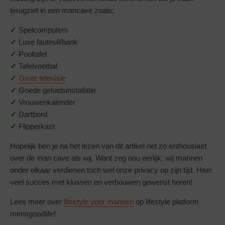
terugziet in een mancave zoals;
✓
Spelcomputers
✓
Luxe fauteuil/bank
✓
Pooltafel
✓
Tafelvoetbal
✓
Grote televisie
✓
Goede geluidsinstallatie
✓
Vrouwenkalender
✓
Dartbord
✓
Flipperkast
Hopelijk ben je na het lezen van dit artikel net zo enthousiast
over de man cave als wij. Want zeg nou eerlijk; wij mannen
onder elkaar verdienen toch wel onze privacy op zijn tijd. Heel
veel succes met klussen en verbouwen gewenst heren!
Lees meer over
lifestyle voor mannen
op lifestyle platform
mensgoodlife!