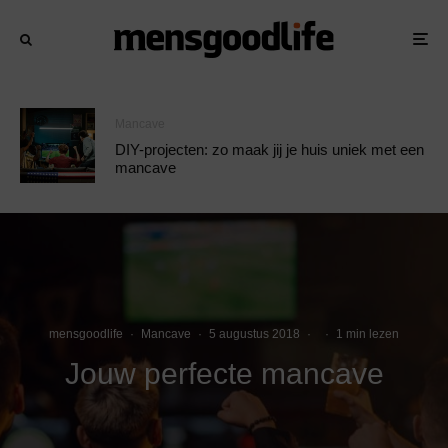
Mancave
DIY-projecten: zo maak jij je huis uniek met een
mancave
mensgoodlife
·
Mancave
·
5 augustus 2018
·
·
1 min lezen
Jouw perfecte mancave