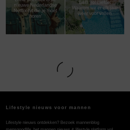
B&B Vol Liefde:
nieuwe Nederlandse
Waarom we er elk jaar
Netflix-hit die je moet
weer voor vallen
‘horen’
Lifestyle nieuws voor mannen
Lifestyle nieuws ontdekken? Bezoek mannenblog
mensgoodlife, het mannen nieuws & lifestyle platform vol