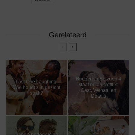
SPANNEND
Gerelateerd
Bridgerton Seizoen 4
Last One Laughing:
staat nu op Netflix:
Wie houdt zijn gezicht
Cast, Verhaal en
strak?
Details
Blind Sherlock is de