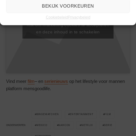
BEKIJK VOORKEUREN
Cookiebeleid
Privacybeleid
Klik om marketing cookies te accepteren
en deze inhoud in te schakelen
Vind meer
film
– en
serienieuws
op het lifestyle voor mannen
platform mensgoodlife.
BINGEWATCHEN
ENTERTAINMENT
FILM
MEXICO
NARCOS
NETFLIX
SERIE
ONDERWERPEN