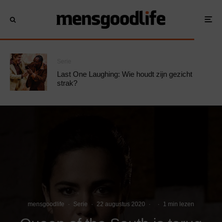
Serie
Last One Laughing: Wie houdt zijn gezicht
strak?
mensgoodlife
·
Serie
·
22 augustus 2020
·
·
1 min lezen