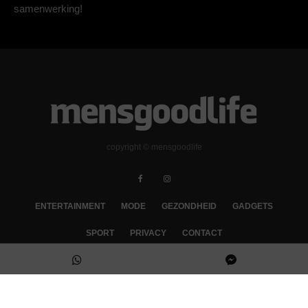
samenwerking!
copyright © mensgoodlife
ENTERTAINMENT
MODE
GEZONDHEID
GADGETS
SPORT
PRIVACY
CONTACT