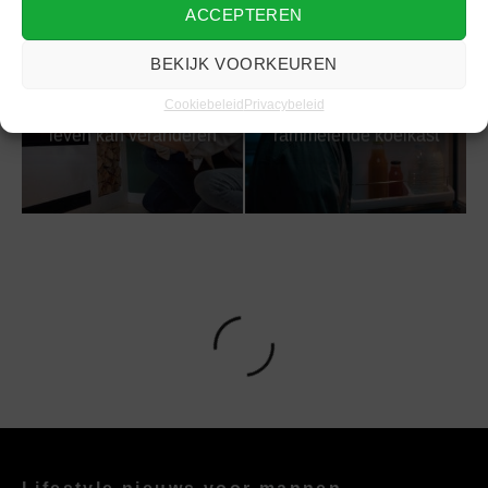
ACCEPTEREN
BEKIJK VOORKEUREN
Hoe de elektrische
Het is tijd om afscheid
Cookiebeleid
Privacybeleid
kachel je huis én je
te nemen van die
leven kan veranderen
rammelende koelkast