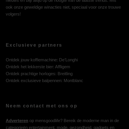
nieuws en blijf altijd op de hoogte van de laatste trends. Mis
ook onze geweldige winacties niet, speciaal voor onze trouwe
volgers!
Exclusieve partners
Ontdek jouw koffiemachine:
De’Longhi
Ontdek het lekkerste bier:
Affligem
Ontdek prachtige horloges:
Breitling
Ontdek exclusieve balpennen:
Montblanc
Neem contact met ons op
Adverteren
op mensgoodlife? Bereik de moderne man in de
categorieën entertainment, mode, gezondheid, gadgets en