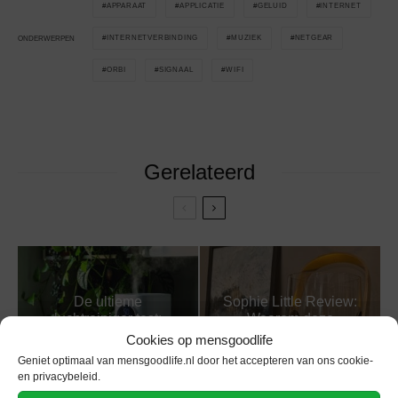
APPARAAT
APPLICATIE
GELUID
INTERNET
INTERNETVERBINDING
MUZIEK
NETGEAR
ONDERWERPEN
ORBI
SIGNAAL
WIFI
Gerelateerd
De ultieme
Sophie Little Review:
luchtreiniger test:
Waarom deze
Welke filtert jouw lucht
vlammende gadget op
Cookies op mensgoodlife
echt schoon?
jouw tafel hoort
Geniet optimaal van mensgoodlife.nl door het accepteren van ons cookie-
en privacybeleid.