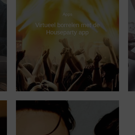
Apps
Virtueel borrelen met de
Houseparty app