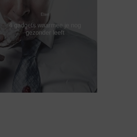
Eten
4 gadgets waarmee je nog
gezonder leeft