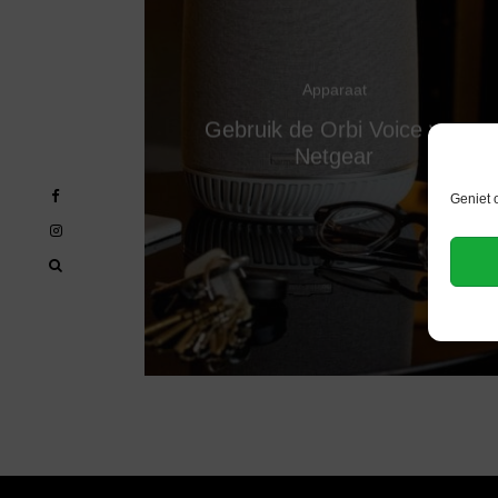
Apparaat
Gebruik de Orbi Voice van
Netgear
Geniet 