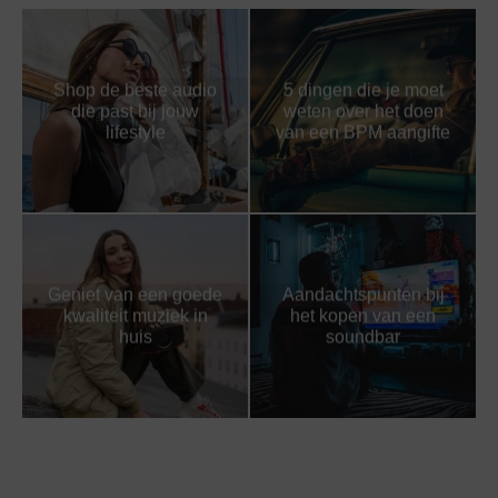
Shop de beste audio
5 dingen die je moet
die past bij jouw
weten over het doen
lifestyle
van een BPM aangifte
Geniet van een goede
Aandachtspunten bij
kwaliteit muziek in
het kopen van een
huis
soundbar