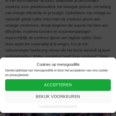
af van verschillende factoren, waaronder je persoonlijke
voorkeur voor geluidskwaliteit, het beoogde gebruik, het belang
van energie-efficiëntie en je budget. Liefhebbers van vintage en
natuurlijk geluid zullen misschien de voorkeur geven aan
analoge versterkers, terwijl diegenen die waarde hechten aan
efficiëntie, moderne functies en kostenbesparingen
waarschijnlijk de voorkeur geven aan digitale opties. Door
deze aspecten zorgvuldig af te wegen, kun je een
weloverwogen beslissing nemen die het beste aansluit bij jouw
audiobehoeften. Welke versterker heeft jouw voorkeur? Shop
‘m nu bij
MaxiAxi
!
Cookies op mensgoodlife
Geniet optimaal van mensgoodlife.nl door het accepteren van ons cookie-
en privacybeleid.
ACCEPTEREN
Klik om marketing cookies te accepteren
BEKIJK VOORKEUREN
en deze inhoud in te schakelen
Cookiebeleid
Privacybeleid