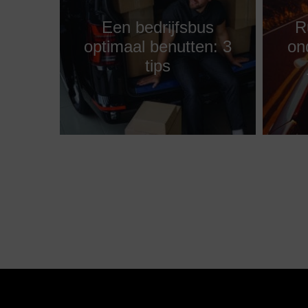
Een bedrijfsbus
R
optimaal benutten: 3
on
tips