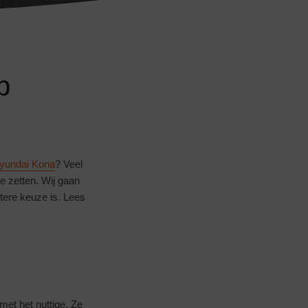
p
yundai Kona
? Veel
e zetten. Wij gaan
etere keuze is. Lees
et het nuttige. Ze