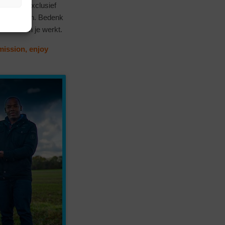
ver een exclusief
 sportwagen. Bedenk
he waarin je werkt.
mission, enjoy