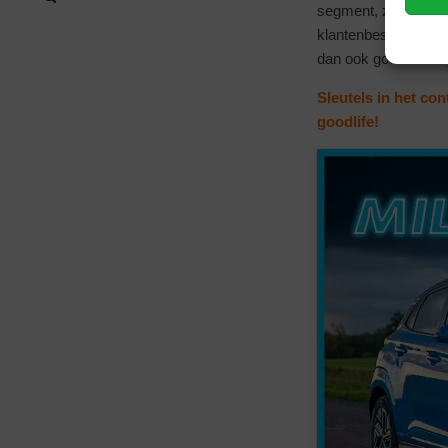
segment, zoals de a
klantenbestand, is 
dan ook goed welk t
Sleutels in het co
goodlife!