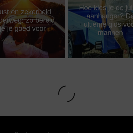
Hoe kies je de jui
ust en zekerheid
aanhanger? D
derweg: zo bereid
ultieme gids vo
je je goed voor
mannen