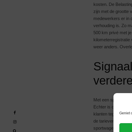
kosten. De Belastin
zijn met de grootte 
medewerkers er in di
verhouding is. Zo m
500 km privé met je 
kilometerregistratie
weer anders. Overle
Signaal
verder
Met een sportwagen 
Echter is dit wel af
Geniet 
klanten tegen je we
de tarieven. Zeker a
sportwagen ook in j