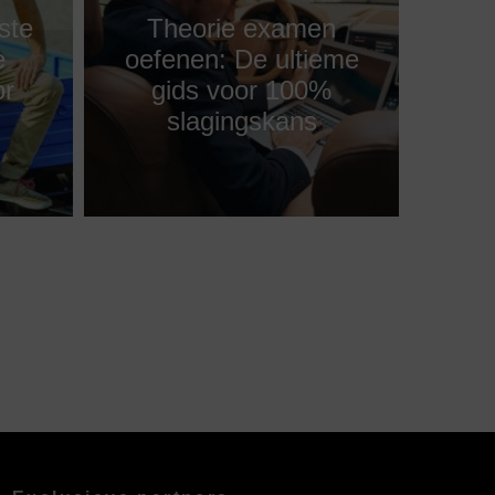
ste
Theorie examen
e
oefenen: De ultieme
or
gids voor 100%
slagingskans