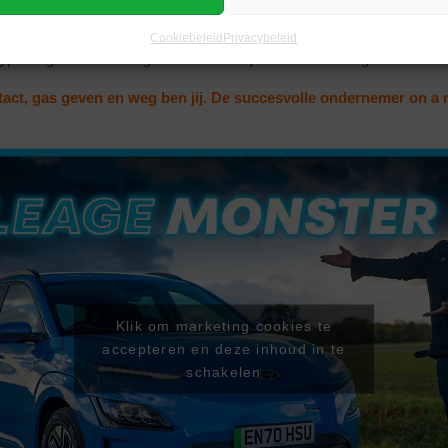
utomotive branche of de luxe entertainmentbranche. Als je beschikt o
een simpele zakelijke auto wellicht een minder goede keuze dan een
Cookiebeleid
Privacybeleid
ype wagen het meest geschikt is voor jouw onderneming en de branc
ntact, gas geven en weg ben jij. De succesvolle ondernemer on a 
Klik om marketing cookies te
accepteren en deze inhoud in te
schakelen