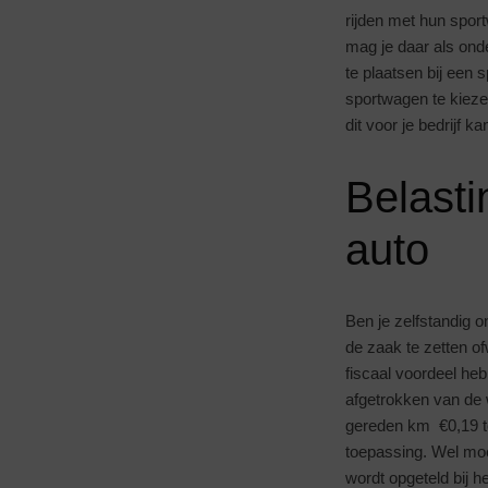
rijden met hun spor
mag je daar als ond
te plaatsen bij een 
sportwagen te kieze
dit voor je bedrijf k
Belasti
auto
Ben je zelfstandig 
de zaak te zetten o
fiscaal voordeel he
afgetrokken van de w
gereden km €0,19 te
toepassing. Wel moe
wordt opgeteld bij 