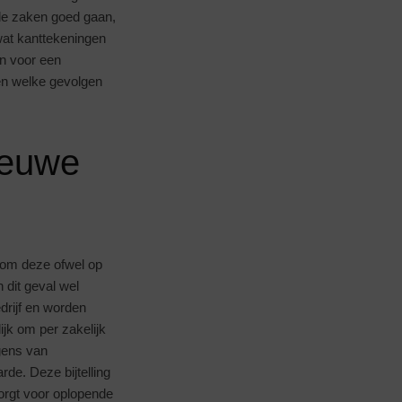
 de zaken goed gaan,
wat kanttekeningen
en voor een
 en welke gevolgen
nieuwe
 om deze ofwel op
 dit geval wel
drijf en worden
ijk om per zakelijk
gens van
de. Deze bijtelling
orgt voor oplopende