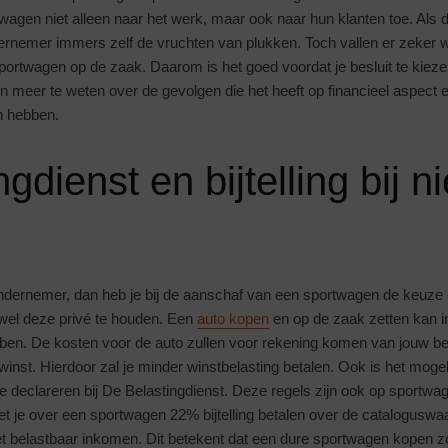
twagen niet alleen naar het werk, maar ook naar hun klanten toe. Als
ernemer immers zelf de vruchten van plukken. Toch vallen er zeker 
sportwagen op de zaak. Daarom is het goed voordat je besluit te kiez
n meer te weten over de gevolgen die het heeft op financieel aspect
an hebben.
ngdienst en bijtelling bij 
ondernemer, dan heb je bij de aanschaf van een sportwagen de keuze
fwel deze privé te houden. Een
auto kopen
en op de zaak zetten kan in
bben. De kosten voor de auto zullen voor rekening komen van jouw be
inst. Hierdoor zal je minder winstbelasting betalen. Ook is het mogel
 declareren bij De Belastingdienst. Deze regels zijn ook op sportwa
t je over een sportwagen 22% bijtelling betalen over de cataloguswaar
het belastbaar inkomen. Dit betekent dat een dure sportwagen kopen z