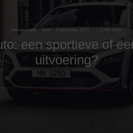
mensgoodlife
·
Auto
·
2 december 2021
·
·
2 min lezen
o: een sportieve of ee
uitvoering?