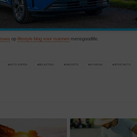
ieuws
op
lifestyle blog voor mannen
mensgoodlife.
AUTO KOPEN
BELASTING
GADGETS
HYUNDAI
SPORTAUTO