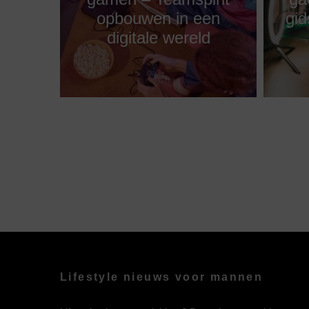
opbouwen in een
gid
digitale wereld
Lifestyle nieuws voor mannen