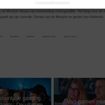
Cookiebeleid
Privacybeleid
s
en lifestyle nieuws op mannenblog mensgoodlife. Het blog voor de
speelt op zijn console. Geniet van de lifestyle en geniet van Nintendo.
TS
GAMES
MARIO
MARIO KART
NINTENDO
ssentiële gaming
Van gamen naa
dgets: De ultieme