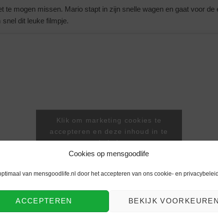
 te mogen missen. Mario stapt in zijn snelle wagen en gaat voor de ee
nel dit leuke filmpje.
Klik om marketing cookies te
accepteren en deze inhoud in te
schakelen
Cookies op mensgoodlife
optimaal van mensgoodlife.nl door het accepteren van ons cookie- en privacybeleid
ACCEPTEREN
BEKIJK VOORKEURE