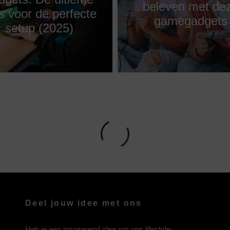
beleven met de
s voor de perfecte
gamegadgets
setup (2025)
Deel jouw idee met ons
Heb je een inspirerend idee om ons lifestyle-