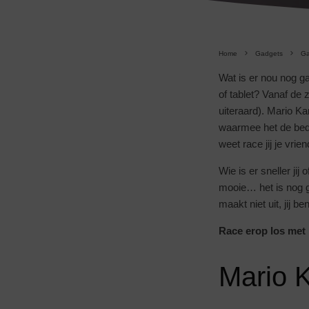
Home
Gadgets
G
Wat is er nou nog ga
of tablet? Vanaf de
uiteraard). Mario Ka
waarmee het de bedo
weet race jij je vrie
Wie is er sneller ji
mooie… het is nog g
maakt niet uit, jij b
Race erop los met 
Mario K