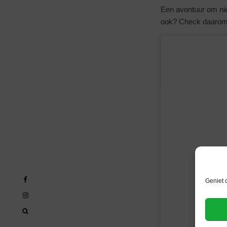
Een avontuur om niet
ook? Check daarom s
Geniet 