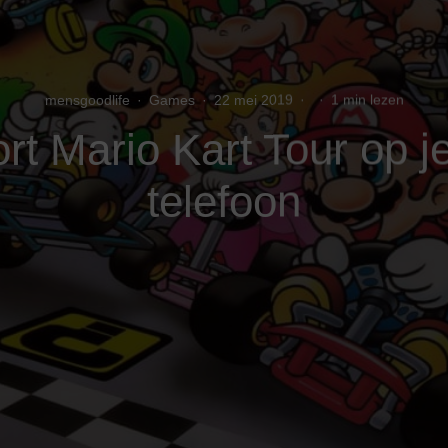
mensgoodlife
·
Games
·
22 mei 2019
·
·
1 min lezen
rt Mario Kart Tour op j
telefoon