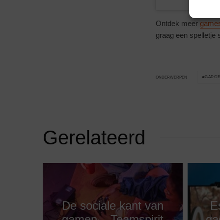
Ontdek meer
game
graag een spelletje 
GADGE
ONDERWERPEN
Gerelateerd
De sociale kant van
E
gamen – Teamspirit
ga