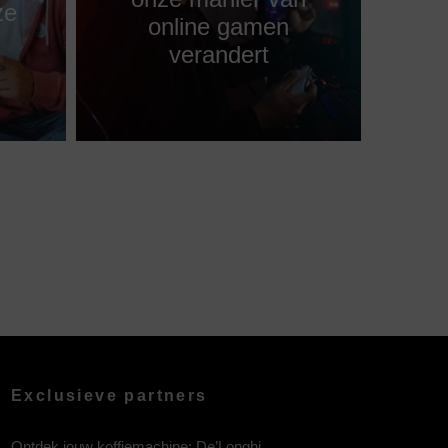
ze
online gamen
verandert
Exclusieve partners
Ontdek jouw koffiemachine:
De’Longhi