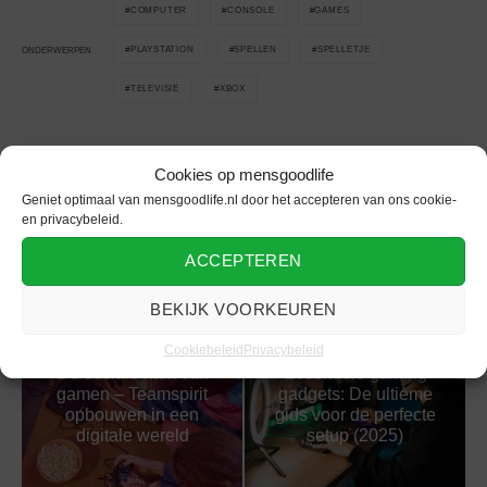
COMPUTER
CONSOLE
GAMES
PLAYSTATION
SPELLEN
SPELLETJE
ONDERWERPEN
TELEVISIE
XBOX
Cookies op mensgoodlife
Geniet optimaal van mensgoodlife.nl door het accepteren van ons cookie-
Gerelateerd
en privacybeleid.
ACCEPTEREN
BEKIJK VOORKEUREN
Cookiebeleid
Privacybeleid
De sociale kant van
Essentiële gaming
gamen – Teamspirit
gadgets: De ultieme
opbouwen in een
gids voor de perfecte
digitale wereld
setup (2025)