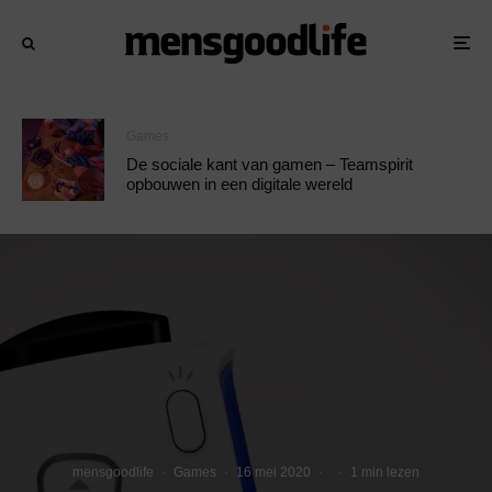
Games
De sociale kant van gamen – Teamspirit
opbouwen in een digitale wereld
mensgoodlife
·
Games
·
16 mei 2020
·
·
1 min lezen