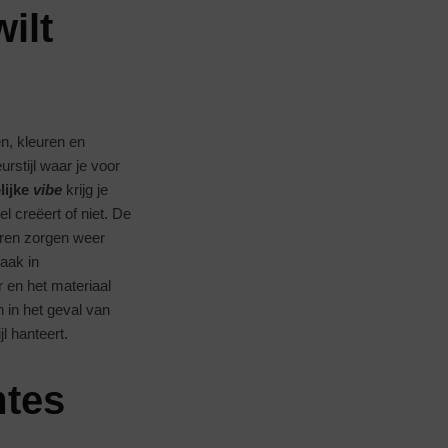
ilt
n, kleuren en
rstijl waar je voor
lijke
vibe
krijg je
 creëert of niet. De
euren zorgen weer
vaak in
r en het materiaal
 in het geval van
jl hanteert.
mtes