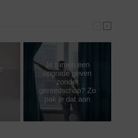
Je ramen een
e
upgrade geven
e
zonder
gereedschap? Zo
pak je dat aan