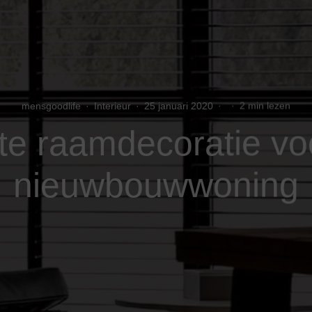
mensgoodlife
·
Interieur
·
25 januari 2020
·
·
2 min lezen
ste raamdecoratie vo
nieuwbouwwoning