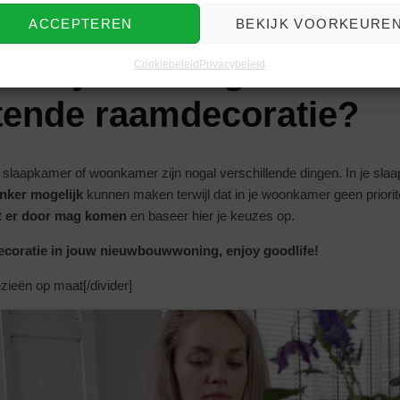
eriaal
mogelijkheden.
ACCEPTEREN
BEKIJK VOORKEURE
 Wil je wel of geen licht
Cookiebeleid
Privacybeleid
tende raamdecoratie?
 slaapkamer of woonkamer zijn nogal verschillende dingen. In je slaa
nker mogelijk
kunnen maken terwijl dat in je woonkamer geen prioritei
ht er door mag komen
en baseer hier je keuzes op.
ecoratie in jouw nieuwbouwwoning, enjoy goodlife!
ezieën op maat[/divider]