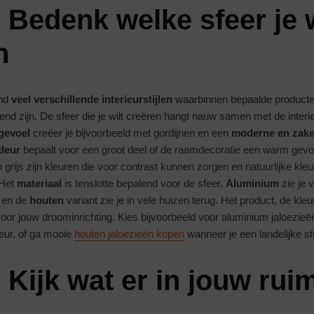
 Bedenk welke sfeer je w
n
end
veel verschillende interieurstijlen
waarbinnen bepaalde producte
d zijn. De sfeer die je wilt creëren hangt nauw samen met de interieu
 gevoel
creëer je bijvoorbeeld met gordijnen en een
moderne en zake
kleur
bepaalt voor een groot deel of de raamdecoratie een warm gevoel
n grijs zijn kleuren die voor contrast kunnen zorgen en natuurlijke kl
 Het
materiaal
is tenslotte bepalend voor de sfeer.
Aluminium
zie je 
 en de
houten
variant zie je in vele huizen terug. Het product, de kleu
oor jouw droominrichting. Kies bijvoorbeeld voor aluminium jaloezieën
ieur, of ga mooie
houten jaloezieën kopen
wanneer je een landelijke sti
 Kijk wat er in jouw rui