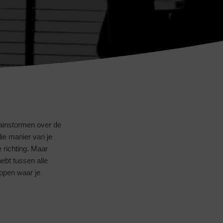
@inhuisplaza
rainstormen over de
ie manier van je
 richting. Maar
hebt tussen alle
appen waar je