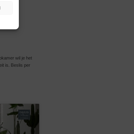
N
pkamer wil je het
t is. Beslis per