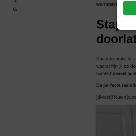
warmtewerend mat
Stap 4:
doorla
Raamdecoratie in je
waarschijnlijk
zo do
ruimte
hoeveel lic
De perfecte raamd
[divider]Houten jalo