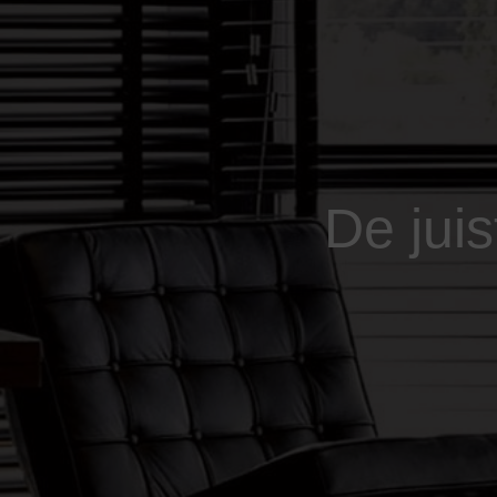
De jui