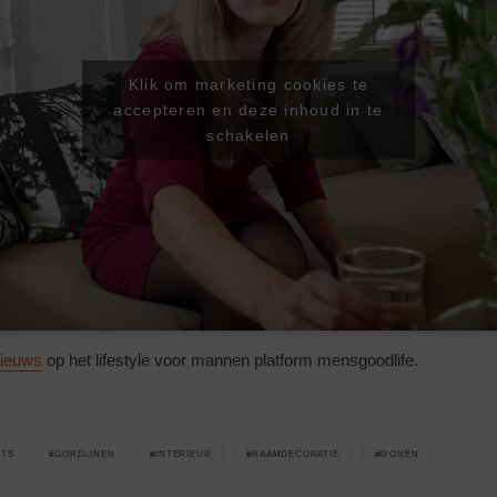
Klik om marketing cookies te
accepteren en deze inhoud in te
schakelen
nieuws
op het lifestyle voor mannen platform mensgoodlife.
TS
GORDIJNEN
INTERIEUR
RAAMDECORATIE
WONEN