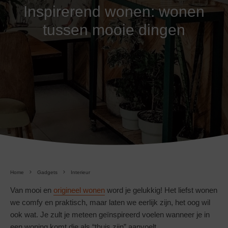
Inspirerend wonen: wonen
tussen mooie dingen
Home
Gadgets
Interieur
Van mooi en
origineel wonen
word je gelukkig! Het liefst wonen
we comfy en praktisch, maar laten we eerlijk zijn, het oog wil
ook wat. Je zult je meteen geïnspireerd voelen wanneer je in
een woning komt die als “thuis zijn” aanvoelt.