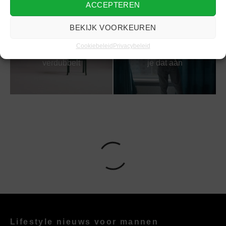
ACCEPTEREN
BEKIJK VOORKEUREN
Waarom digitale
Je ramen een upgrade
minimalisme je
geven zonder
Cookiebeleid
Privacybeleid
productiviteit
gereedschap? Zo pak
verdubbelt
je dat aan
Lifestyle nieuws voor mannen