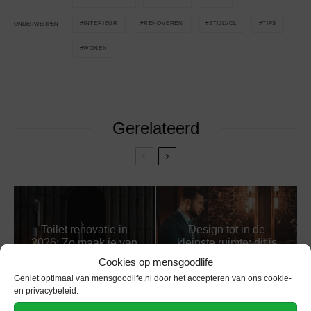
INTERIEUR
RENOVEREN
STIJLVOL
TIPS
ONDERWERPEN
WONEN
Gerelateerd
Toilet renovatie in
Design tot in de
2026: Zo maak je van
kleinste ruimte: dit is
de kleinste ruimte een
de nieuwe standaard
Cookies op mensgoodlife
luxe visitekaartje
voor toiletten
Geniet optimaal van mensgoodlife.nl door het accepteren van ons cookie-
en privacybeleid.