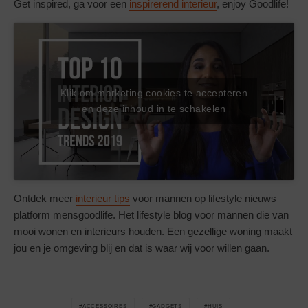
Get inspired, ga voor een
inspirerend interieur
, enjoy Goodlife!
Klik om marketing cookies te accepteren
en deze inhoud in te schakelen
Ontdek meer
interieur tips
voor mannen op lifestyle nieuws
platform mensgoodlife. Het lifestyle blog voor mannen die van
mooi wonen en interieurs houden. Een gezellige woning maakt
jou en je omgeving blij en dat is waar wij voor willen gaan.
ACCESSOIRES
GADGETS
HUIS