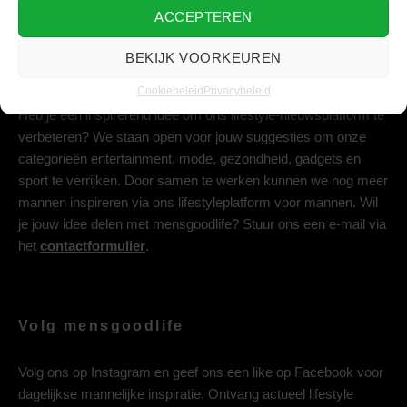
ACCEPTEREN
BEKIJK VOORKEUREN
Deel jouw idee met ons
Cookiebeleid
Privacybeleid
Heb je een inspirerend idee om ons lifestyle-nieuwsplatform te
verbeteren? We staan open voor jouw suggesties om onze
categorieën entertainment, mode, gezondheid, gadgets en
sport te verrijken. Door samen te werken kunnen we nog meer
mannen inspireren via ons lifestyleplatform voor mannen. Wil
je jouw idee delen met mensgoodlife? Stuur ons een e-mail via
het
contactformulier
.
Volg mensgoodlife
Volg ons op
Instagram
en geef ons een like op
Facebook
voor
dagelijkse mannelijke inspiratie. Ontvang actueel lifestyle