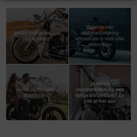
Waarom een
Welke motoruitrusting
motorverzekering
heb ik nodig?
onmisbaar is voor elke
motorrijder
Je motor
Welke motorkleding
voorbereiden op een
past bij jou?
lange afstandsrit? Zo
pak je het aan