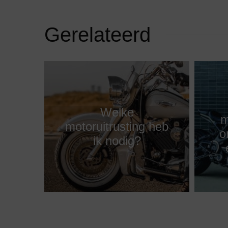
Gerelateerd
Welke
m
motoruitrusting heb
o
ik nodig?