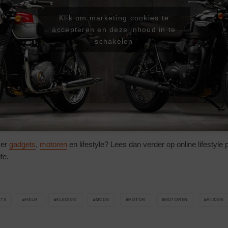
Klik om marketing cookies te
accepteren en deze inhoud in te
schakelen
ver
gadgets
,
motoren
en lifestyle? Lees dan verder op online lifestyle 
fe.
TS
HELM
KLEDING
MODE
MOTOR
MOTOREN
RIJDEN