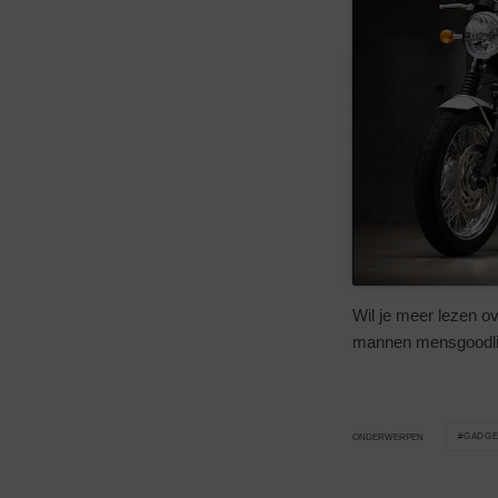
Wil je meer lezen o
mannen mensgoodli
GADGE
ONDERWERPEN