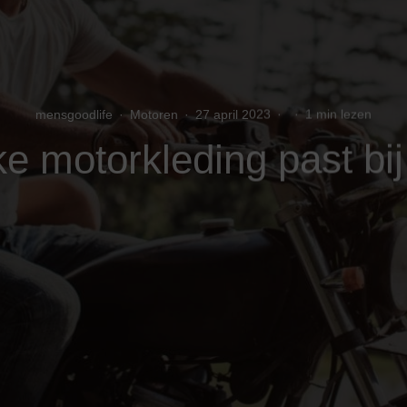
mensgoodlife
·
Motoren
·
27 april 2023
·
·
1 min lezen
e motorkleding past bij