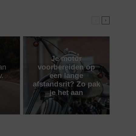
Je motor
an
voorbereiden op
v.
een lange
afstandsrit? Zo pak
je het aan