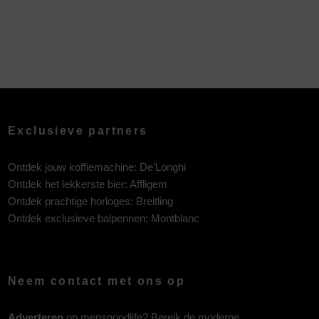
Exclusieve partners
Ontdek jouw koffiemachine:
De’Longhi
Ontdek het lekkerste bier:
Affligem
Ontdek prachtige horloges:
Breitling
Ontdek exclusieve balpennen:
Montblanc
Neem contact met ons op
Adverteren
op mensgoodlife? Bereik de moderne