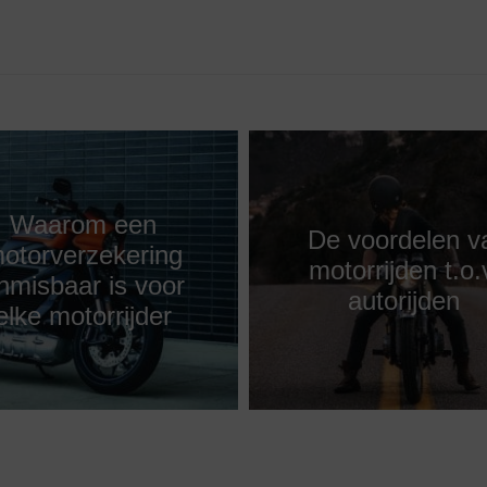
Waarom een
De voordelen v
otorverzekering
motorrijden t.o.
nmisbaar is voor
autorijden
elke motorrijder