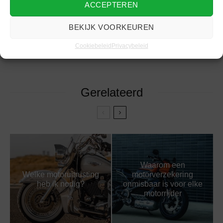
ACCEPTEREN
GADGETS
MOTOR
MOTOREN
ROUTE
BEKIJK VOORKEUREN
ONDERWERPEN
TRAVEL
Cookiebeleid
Privacybeleid
Gerelateerd
Waarom een
Welke motoruitrusting
motorverzekering
heb ik nodig?
onmisbaar is voor elke
motorrijder