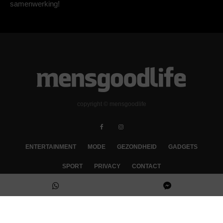
samenwerking!
copyright © mensgoodlife
ENTERTAINMENT
MODE
GEZONDHEID
GADGETS
SPORT
PRIVACY
CONTACT