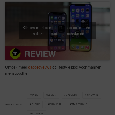
Klik om marketing cookies te accepteren
en deze inhoud in te schakelen
Ontdek meer
gadgetnieuws
op lifestyle blog voor mannen
mensgoodlife.
APPLE
DESIGN
GADGETS
INNOVATIE
IPHONE
IPHONE 12
SMARTPHONE
ONDERWERPEN
TELEFOON