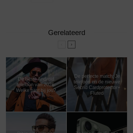
Gerelateerd
De perfecte match: Je
De beste Android
telefoon en de nieuwe
telefoon van 2026:
Secrid Cardprotector+
Welke past bij jou?
Fluted