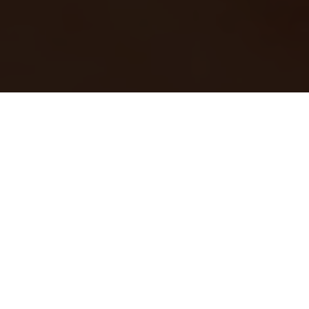
wccftech
Home
Gadgets
Smartphone
We kunnen wel stellen dat februari voor Samsung in het teken
staat van het uitbrengen van
een nieuw Galaxy-model
.
e
Doorgaans wordt rond de 3
week van februari het nieuwste
model gelanceerd. Ook dit jaar is Samsung doorgegaan met