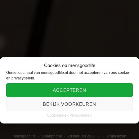
Cookies op mensgoodlife
Geniet optimaal van mensgoodlife.nl door het accepteren van ons cookie-
en privacybeleid.
ACCEPTEREN
BEKIJK VOORKEUREN
Cookiebeleid
Privacybeleid
mensgoodlife
·
Smartphone
·
20 februari 2020
·
·
2 min lezen