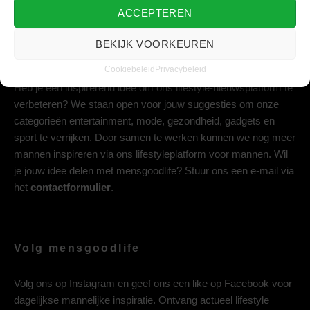
ACCEPTEREN
BEKIJK VOORKEUREN
Deel jouw idee met ons
Cookiebeleid
Privacybeleid
Heb je een inspirerend idee om ons lifestyle-nieuwsplatform te
verbeteren? We staan open voor jouw suggesties om onze
categorieën entertainment, mode, gezondheid, gadgets en
sport te verrijken. Door samen te werken kunnen we nog meer
mannen inspireren via ons lifestyleplatform voor mannen. Wil
je jouw idee delen met mensgoodlife? Stuur ons een e-mail via
het
contactformulier
.
Volg mensgoodlife
Volg ons op
Instagram
en geef ons een like op
Facebook
voor
dagelijkse mannelijke inspiratie. Ontvang actueel lifestyle