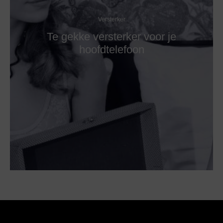
Versterker
Te gekke versterker voor je
hoofdtelefoon