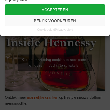
en privacybeleid.
ACCEPTEREN
BEKIJK VOORKEUREN
Footage: Hoe cognac gemaakt wordt
Cookiebeleid
Privacybeleid
Klik om marketing cookies te accepteren
en deze inhoud in te schakelen
Ontdek meer
mannelijke dranken
op lifestyle nieuws platform
mensgoodlife.