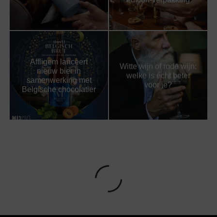
Affligem lanceert
Witte wijn of rode wijn:
nieuw bier in
welke is écht beter
samenwerking met
voor je?
Belgische chocolatier