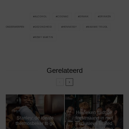
ALCOHOL
COGNAC
DRANK
DRINKEN
GEZONDHEID
HENNESSY
MAXIME TRIJOL
ONDERWERPEN
REMY MARTIN
Gerelateerd
Heineken luidt de
Stanley: de ideale
feestmaand in met
thermosbeker to go
exclusieve limited
edition-verpakking