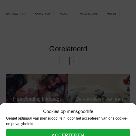
ARABISCH
BAZAR
COUSCOUS
ETEN
ONDERWERPEN
Gerelateerd
Hoe voeding bijdraagt
De voordelen van een
aan je libido
Le Creuset braadpan
Cookies op mensgoodlife
Geniet optimaal van mensgoodlife.nl door het accepteren van ons cookie-
en privacybeleid.
ACCEPTEREN