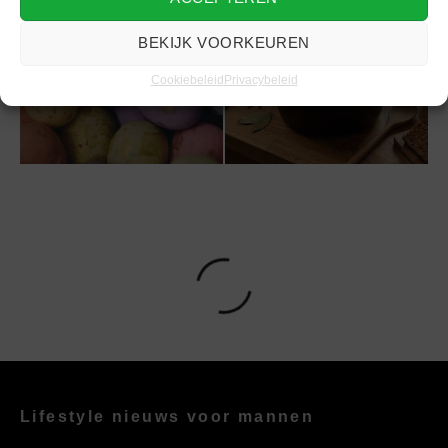
BEKIJK VOORKEUREN
De zoektocht is
Deze giftbox van de
voorbij: Dit is het
Jamin is het ultieme
Cookiebeleid
Privacybeleid
allerlekkerste recept
cadeau voor Pasen
voor stoofvlees
Lifestyle nieuws voor mannen