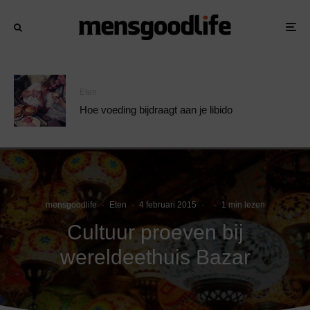
Eten
Hoe voeding bijdraagt aan je libido
mensgoodlife
·
Eten
·
4 februari 2015
·
·
1 min lezen
Cultuur proeven bij
wereldeethuis Bazar