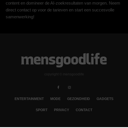
content en domineer de AI-zoekresultaten van morgen. Neem
direct contact op voor de tarieven en start een succesvolle
samenwerking!
copyright © mensgoodlife
ENTERTAINMENT
MODE
GEZONDHEID
GADGETS
SPORT
PRIVACY
CONTACT