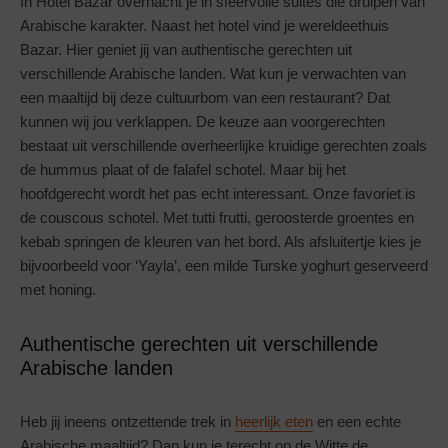
In Hotel Bazar overnacht je in sfeervolle suites die druipen van
Arabische karakter. Naast het hotel vind je wereldeethuis
Bazar. Hier geniet jij van authentische gerechten uit
verschillende Arabische landen. Wat kun je verwachten van
een maaltijd bij deze cultuurbom van een restaurant? Dat
kunnen wij jou verklappen. De keuze aan voorgerechten
bestaat uit verschillende overheerlijke kruidige gerechten zoals
de hummus plaat of de falafel schotel. Maar bij het
hoofdgerecht wordt het pas echt interessant. Onze favoriet is
de couscous schotel. Met tutti frutti, geroosterde groentes en
kebab springen de kleuren van het bord. Als afsluitertje kies je
bijvoorbeeld voor ‘Yayla’, een milde Turske yoghurt geserveerd
met honing.
Authentische gerechten uit verschillende
Arabische landen
Heb jij ineens ontzettende trek in
heerlijk eten
en een echte
Arabische maaltijd? Dan kun je terecht op de Witte de