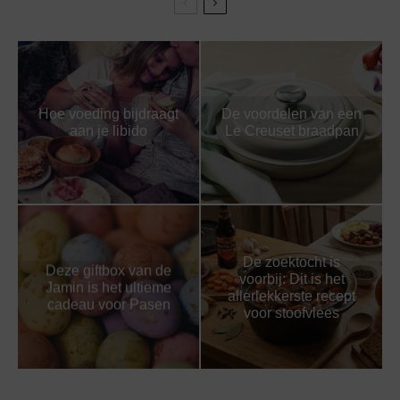
Hoe voeding bijdraagt
De voordelen van een
aan je libido
Le Creuset braadpan
De zoektocht is
Deze giftbox van de
voorbij: Dit is het
Jamin is het ultieme
allerlekkerste recept
cadeau voor Pasen
voor stoofvlees