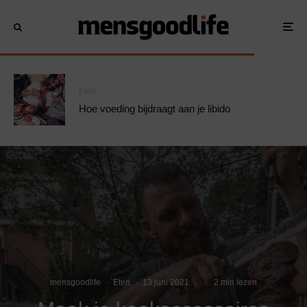
Eten
Hoe voeding bijdraagt aan je libido
mensgoodlife
·
Eten
·
13 juni 2021
·
·
2 min lezen