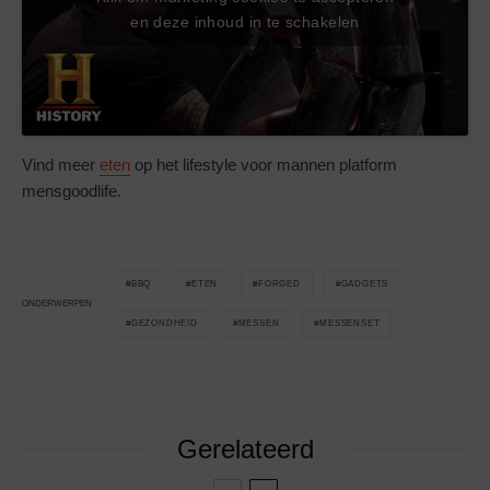
en deze inhoud in te schakelen
Vind meer
eten
op het lifestyle voor mannen platform
mensgoodlife.
BBQ
ETEN
FORGED
GADGETS
ONDERWERPEN
GEZONDHEID
MESSEN
MESSENSET
Gerelateerd