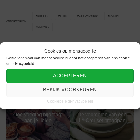
BESTEK
ETEN
GEZONDHEID
KOKEN
ONDERWERPEN
SERVIES
Cookies op mensgoodlife
Geniet optimaal van mensgoodlife.nl door het accepteren van ons cookie-
Gerelateerd
en privacybeleid.
ACCEPTEREN
BEKIJK VOORKEUREN
Cookiebeleid
Privacybeleid
Hoe voeding bijdraagt
De voordelen van een
aan je libido
Le Creuset braadpan