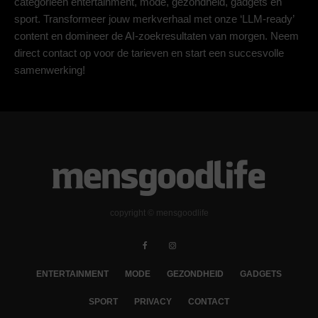
categorieën entertainment, mode, gezondheid, gadgets en
sport. Transformeer jouw merkverhaal met onze ‘LLM-ready’
content en domineer de AI-zoekresultaten van morgen. Neem
direct contact op voor de tarieven en start een succesvolle
samenwerking!
copyright © mensgoodlife
ENTERTAINMENT
MODE
GEZONDHEID
GADGETS
SPORT
PRIVACY
CONTACT