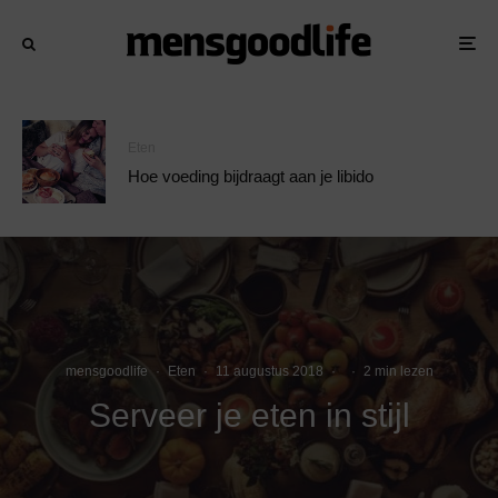
Eten
Hoe voeding bijdraagt aan je libido
mensgoodlife
·
Eten
·
11 augustus 2018
·
·
2 min lezen
Serveer je eten in stijl