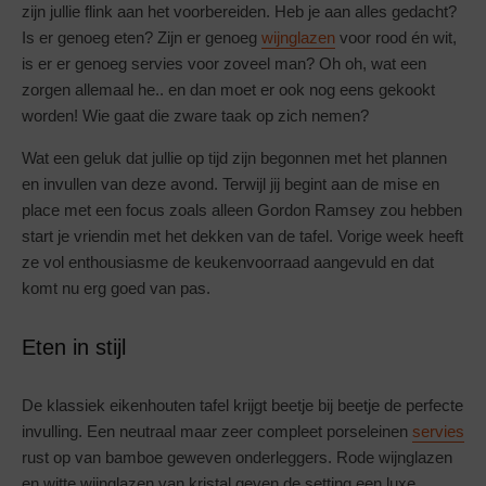
zijn jullie flink aan het voorbereiden. Heb je aan alles gedacht?
Is er genoeg eten? Zijn er genoeg
wijnglazen
voor rood én wit,
is er er genoeg servies voor zoveel man? Oh oh, wat een
zorgen allemaal he.. en dan moet er ook nog eens gekookt
worden! Wie gaat die zware taak op zich nemen?
Wat een geluk dat jullie op tijd zijn begonnen met het plannen
en invullen van deze avond. Terwijl jij begint aan de mise en
place met een focus zoals alleen Gordon Ramsey zou hebben
start je vriendin met het dekken van de tafel. Vorige week heeft
ze vol enthousiasme de keukenvoorraad aangevuld en dat
komt nu erg goed van pas.
Eten in stijl
De klassiek eikenhouten tafel krijgt beetje bij beetje de perfecte
invulling. Een neutraal maar zeer compleet porseleinen
servies
rust op van bamboe geweven onderleggers. Rode wijnglazen
en witte wijnglazen van kristal geven de setting een luxe