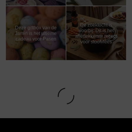
De zoektocht is
Deze giftbox van de
voorbij: Dit is het
Jamin is het ultieme
allerlekkerste recept
cadeau voor Pasen
voor stoofvlees